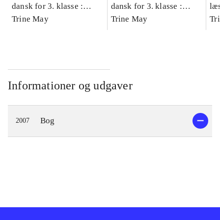
dansk for 3. klasse :
dansk for 3. klasse :
læ
grundbog -- Arbejdsbog.
Trine May
grundbog -- Arbejdsbog.
Trine May
- d
Tr
Bind A
Bind B
gr
Læ
læ
Informationer og udgaver
Bog
2007