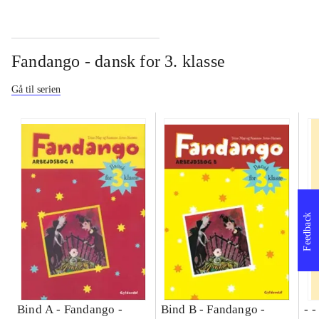
Fandango - dansk for 3. klasse
Gå til serien
Feedback
Bind A -
Fandango -
Bind B -
Fandango -
- 