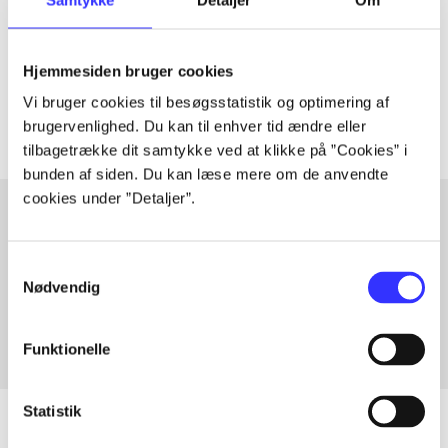
lorem ipsum dolor sit amet ...
Tidsskrift
Hjemmesiden bruger cookies
Artiklerne i
handler ofte om
Vi bruger cookies til besøgsstatistik og optimering af
brugervenlighed. Du kan til enhver tid ændre eller
tilbagetrække dit samtykke ved at klikke på ”Cookies” i
bunden af siden. Du kan læse mere om de anvendte
cookies under ”Detaljer”.
Artikler med samme emner
Samtykkevalg
Fra
Nødvendig
Funktionelle
Statistik