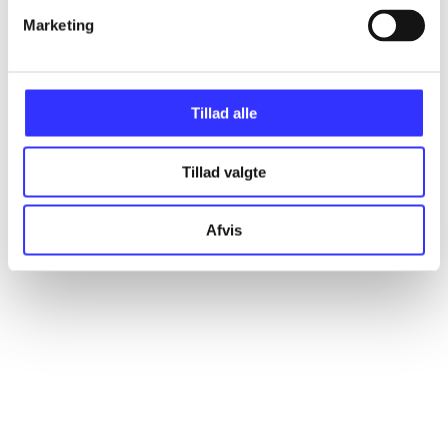
Marketing
Artikler
Alle registrerede artikler fordelt på udgivelser
Tillad alle
...
Tillad valgte
...
Afvis
...
...
...