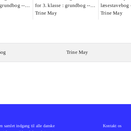
: grundbog --
for 3. klasse : grundbog --
læsestavebog 
Bind A
Arbejdsbog. Bind B
Trine May
dansk for 3. kl
Trine May
grundbog. - -
Lærervejlednin
læsestavebog
Bog
Trine May
en samlet indgang til alle danske
Kontakt os