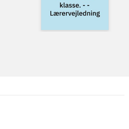
...
...