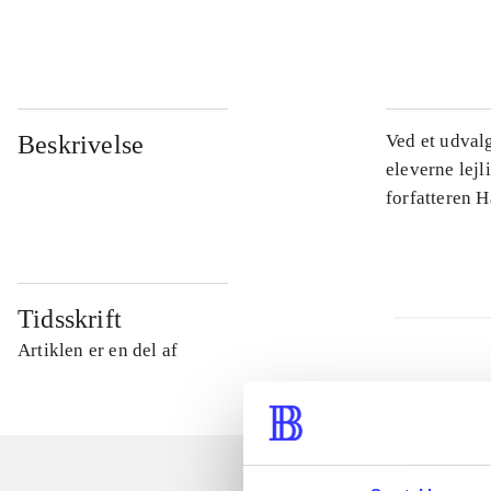
...
Beskrivelse
Ved et udval
eleverne lejl
forfatteren 
Tidsskrift
Artiklen er en del af