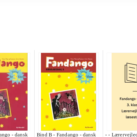
ango - dansk
Bind B -
Fandango - dansk
- - Lærervejle