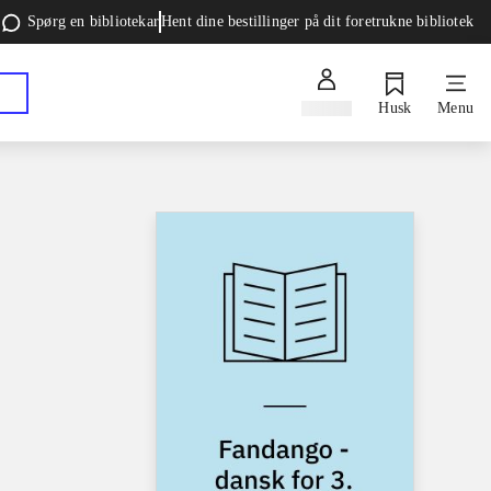
Spørg en bibliotekar
Hent dine bestillinger på dit foretrukne bibliotek
Log ind
Husk
Menu