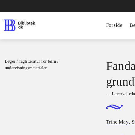
Forside
B
Bøger / faglitteratur for børn /
Fanda
undervisningsmaterialer
grund
- - Lærervejled
,
Trine May
S