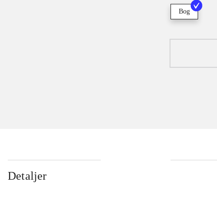
Bog
Detaljer
...
...
...