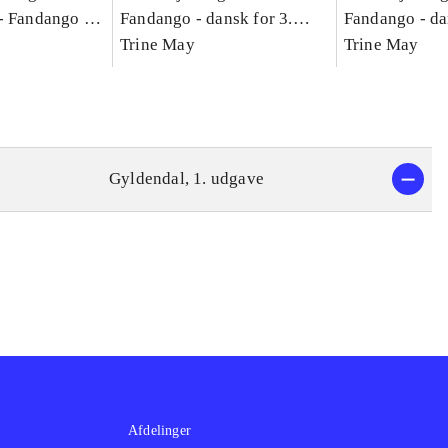
-
Fandango -
Fandango - dansk for 3.
Fandango - da
asse :
klasse : grundbog. - -
Trine May
klasse : grund
Trine May
Arbejdsbog A.
Arbejdsbog B
g til
Gyldendal, 1. udgave
Afdelinger