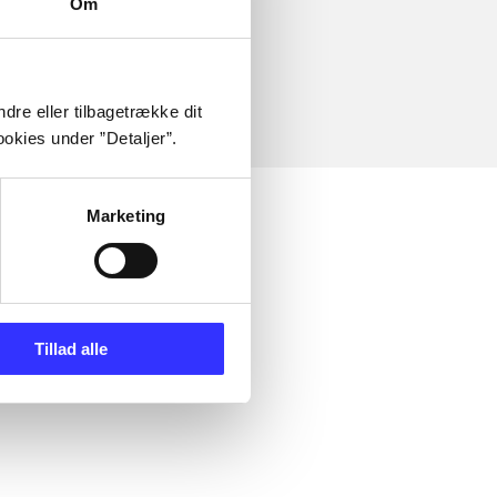
Om
dre eller tilbagetrække dit
okies under ”Detaljer”.
Marketing
Tillad alle