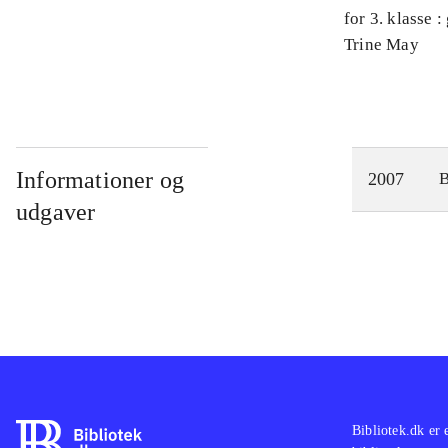
for 3. klasse 
Arbejdsbog. 
Trine May
Informationer og
2007
udgaver
Bibliotek.dk er 