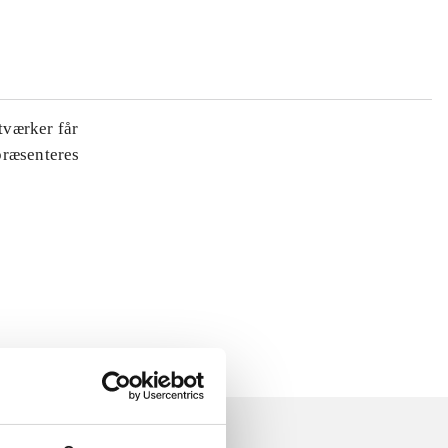
tværker får
 præsenteres