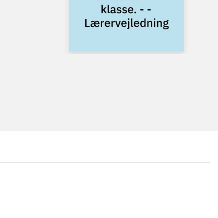
...
...