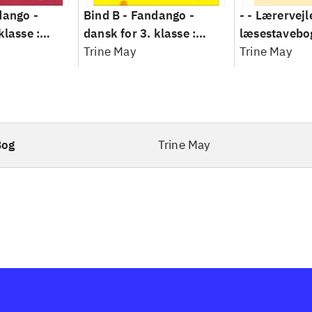
dango -
Bind B -
Fandango -
- - Lærervejl
klasse :
dansk for 3. klasse :
læsestavebo
Arbejdsbog.
grundbog -- Arbejdsbog.
Trine May
- dansk for 3
Trine May
Bind B
grundbog. - 
Lærervejledni
læsestavebo
Bog
Trine May