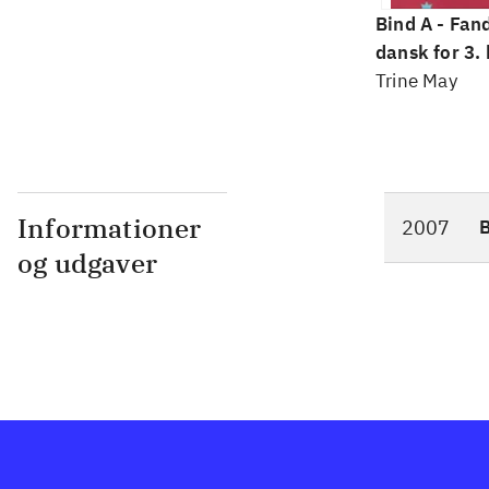
Bind A -
Fan
dansk for 3. 
grundbog -- 
Trine May
Bind A
Informationer
2007
og udgaver