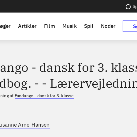
Sp
øger
Artikler
Film
Musik
Spil
Noder
S
ngo - dansk for 3. klass
dbog. - - Lærervejledni
dning af
Fandango - dansk for 3. klasse
usanne Arne-Hansen