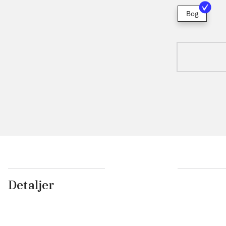
Bog
Detaljer
...
...
...