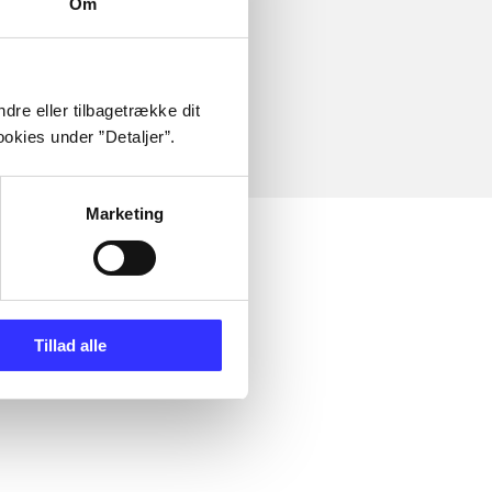
Om
dre eller tilbagetrække dit
okies under ”Detaljer”.
Marketing
Tillad alle