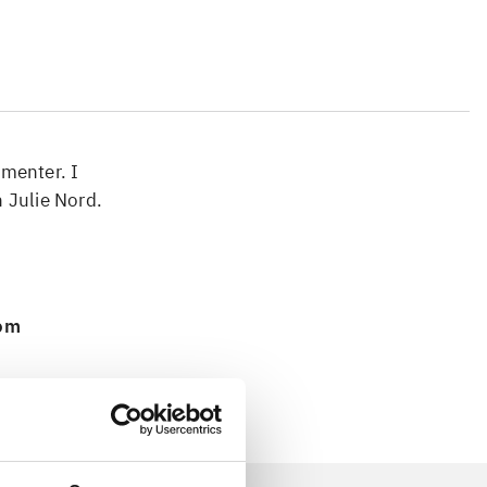
ementer. I
 Julie Nord.
 om