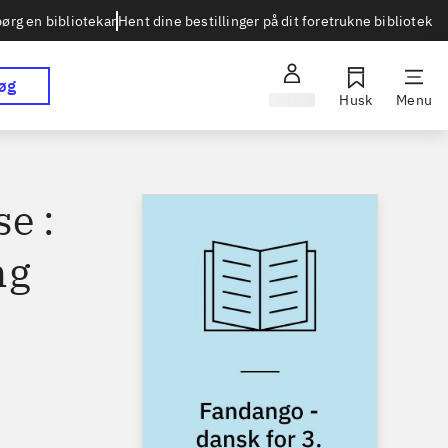
Hent dine bestillinger på dit foretrukne bibliotek
ørg en bibliotekar
øg
Log ind
Husk
Menu
e :
ng