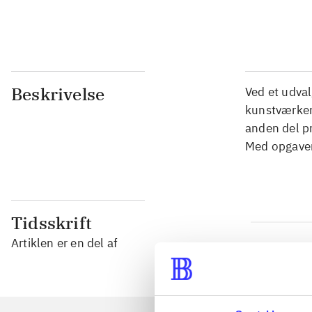
...
Beskrivelse
Ved et udva
kunstværker 
anden del pr
Med opgaver
Tidsskrift
Artiklen er en del af