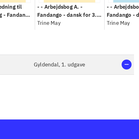
edning til
- - Arbejdsbog A. -
- - Arbejdsbo
g -
Fandango
Fandango - dansk for 3.
Fandango - d
. klasse :
klasse : grundbog. - -
Trine May
klasse : grun
Trine May
-
Arbejdsbog A.
Arbejdsbog B
ng til
g
Gyldendal, 1. udgave