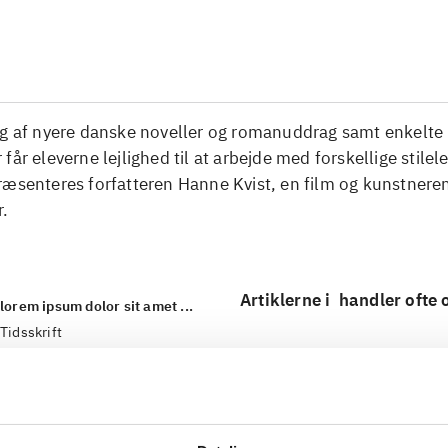
...
lg af nyere danske noveller og romanuddrag samt enkelte
får eleverne lejlighed til at arbejde med forskellige stilel
æsenteres forfatteren Hanne Kvist, en film og kunstneren
.
Artiklerne i
handler ofte
lorem ipsum dolor sit amet ...
Tidsskrift