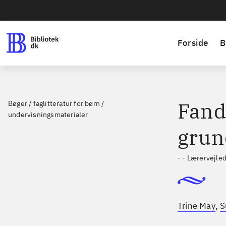
Forside
B
Fanda
Bøger / faglitteratur for børn /
undervisningsmaterialer
grun
- - Lærervejle
,
Trine May
S