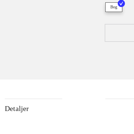
Bog
Detaljer
...
...
...