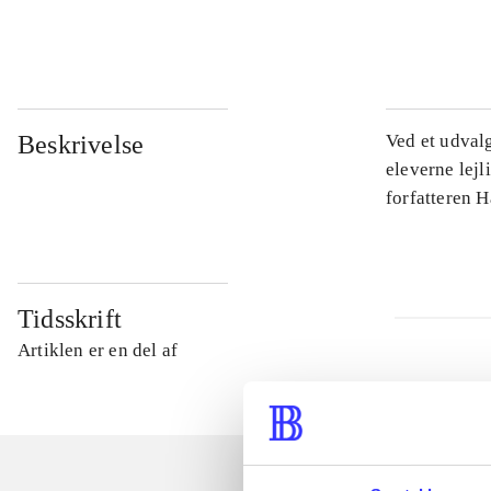
...
Beskrivelse
Ved et udval
eleverne lejl
forfatteren 
Tidsskrift
Artiklen er en del af