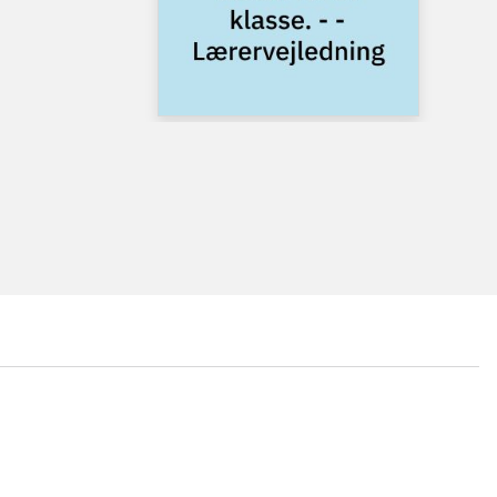
...
...