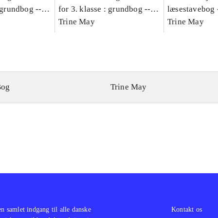
: grundbog --
for 3. klasse : grundbog --
læsestavebog 
Bind A
Arbejdsbog. Bind B
Trine May
dansk for 3. kl
Trine May
grundbog. - -
Lærervejlednin
læsestavebog
Bog
Trine May
en samlet indgang til alle danske
Kontakt os