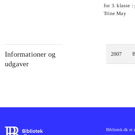
for 3. klasse 
Arbejdsbog. 
Trine May
Informationer og
2007
udgaver
Bibliotek.dk er 