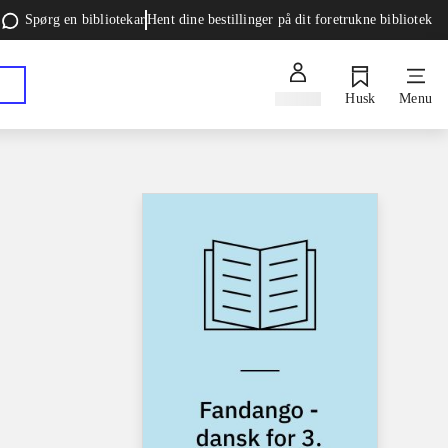
Spørg en bibliotekar
Hent dine bestillinger på dit foretrukne bibliotek
Log ind
Husk
Menu