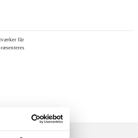
tværker får
 præsenteres