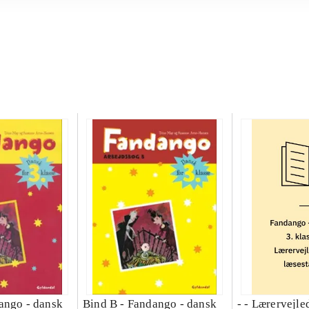
ango - dansk
Bind B -
Fandango - dansk
- - Lærervejle