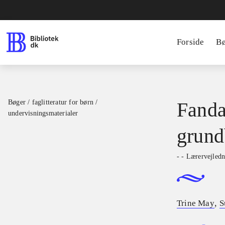
Forside
B
Bøger / faglitteratur for børn /
Fanda
undervisningsmaterialer
grund
- - Lærervejled
,
Trine May
S