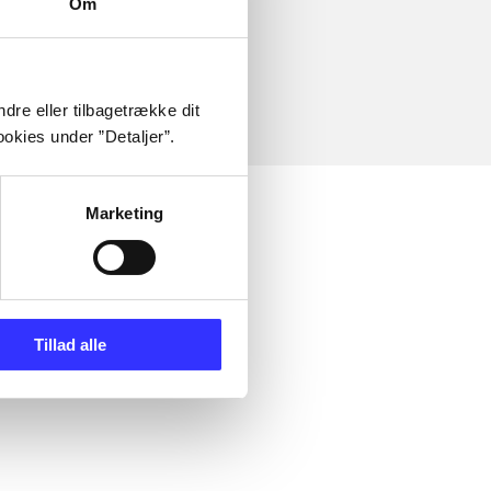
Om
dre eller tilbagetrække dit
okies under ”Detaljer”.
Marketing
Tillad alle