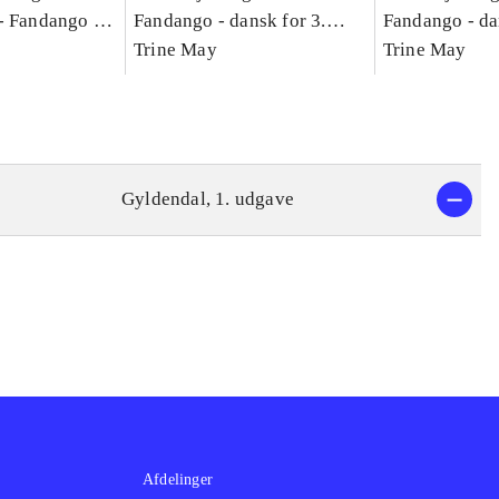
-
Fandango -
Fandango - dansk for 3.
Fandango - da
asse :
klasse : grundbog. - -
Trine May
klasse : grund
Trine May
Arbejdsbog A.
Arbejdsbog B
g til
Gyldendal, 1. udgave
Afdelinger