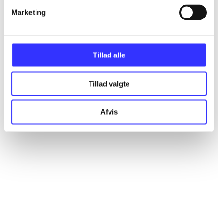
Marketing
Artikler
Alle registrerede artikler fordelt på udgivelser
Tillad alle
...
Tillad valgte
...
Afvis
...
...
...