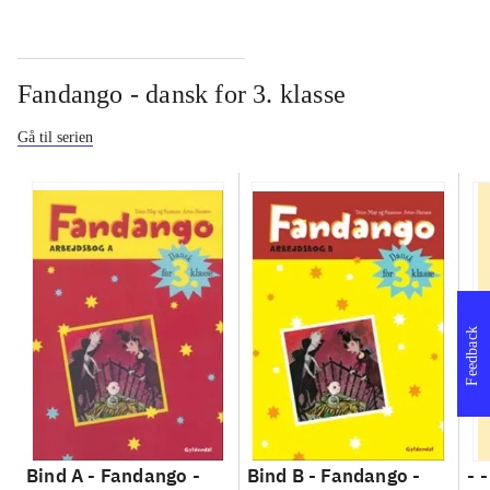
Fandango - dansk for 3. klasse
Gå til serien
Feedback
Bind A -
Fandango -
Bind B -
Fandango -
- 