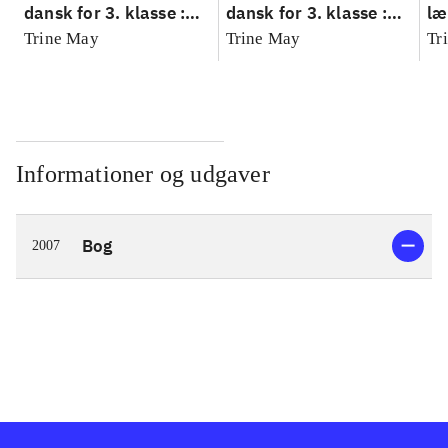
dansk for 3. klasse :
dansk for 3. klasse :
læ
grundbog --
grundbog --
Fa
Trine May
Trine May
Tr
Arbejdsbog. Bind A
Arbejdsbog. Bind B
3.
- 
læ
Informationer og udgaver
Bog
2007