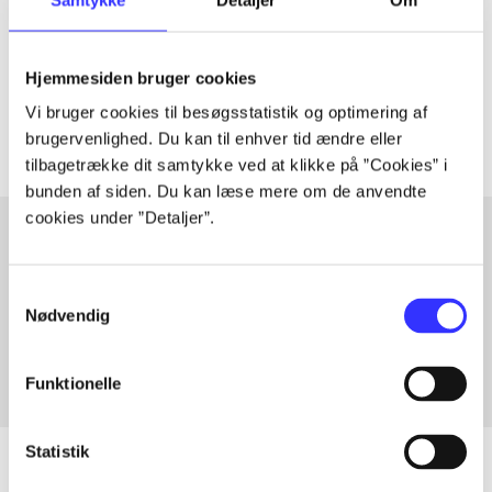
lorem ipsum dolor sit amet ...
Tidsskrift
Hjemmesiden bruger cookies
Artiklerne i
handler ofte om
Vi bruger cookies til besøgsstatistik og optimering af
brugervenlighed. Du kan til enhver tid ændre eller
tilbagetrække dit samtykke ved at klikke på ”Cookies” i
bunden af siden. Du kan læse mere om de anvendte
cookies under ”Detaljer”.
Artikler med samme emner
Samtykkevalg
Fra
Nødvendig
Funktionelle
Statistik