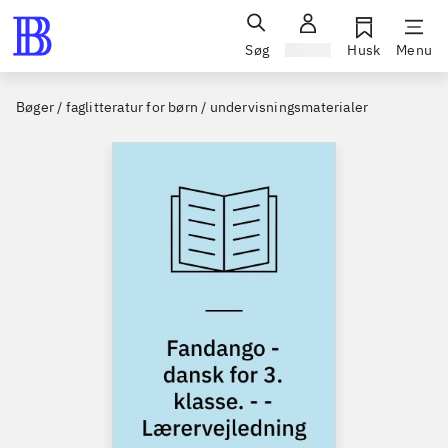
Søg
Log ind
Husk
Menu
Bøger / faglitteratur for børn / undervisningsmaterialer