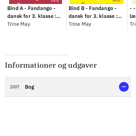
Bind A -
Fandango -
Bind B -
Fandango -
- 
dansk for 3. klasse :
dansk for 3. klasse :
læ
grundbog --
Trine May
grundbog --
Trine May
Fa
Tr
Arbejdsbog. Bind A
Arbejdsbog. Bind B
3.
- 
læ
Informationer og udgaver
Bog
2007