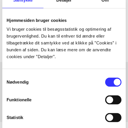
Artiklen er en del af
lorem ipsum dolor sit amet ...
Hjemmesiden bruger cookies
Tidsskrift
Vi bruger cookies til besøgsstatistik og optimering af
Artiklerne i
handler ofte om
brugervenlighed. Du kan til enhver tid ændre eller
tilbagetrække dit samtykke ved at klikke på ”Cookies” i
bunden af siden. Du kan læse mere om de anvendte
cookies under ”Detaljer”.
Samtykkevalg
Nødvendig
Artikler med samme emner
Fra
Funktionelle
Statistik