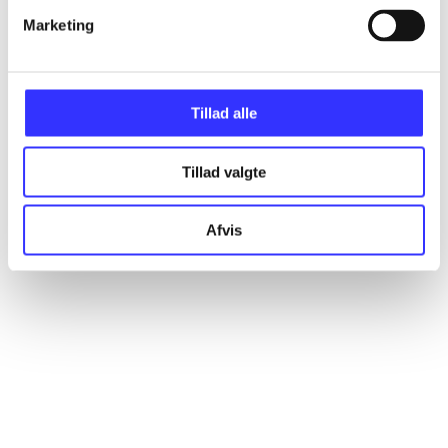
Marketing
Artikler
Alle registrerede artikler fordelt på udgivelser
Tillad alle
...
Tillad valgte
...
Afvis
...
...
...