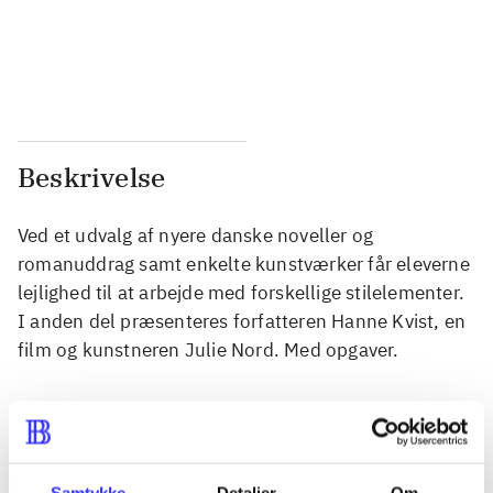
...
...
...
...
Beskrivelse
Ved et udvalg af nyere danske noveller og
romanuddrag samt enkelte kunstværker får eleverne
lejlighed til at arbejde med forskellige stilelementer.
I anden del præsenteres forfatteren Hanne Kvist, en
film og kunstneren Julie Nord. Med opgaver.
Tidsskrift
Samtykke
Detaljer
Om