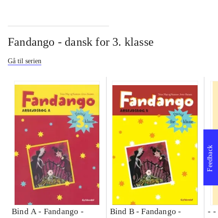
Fandango - dansk for 3. klasse
Gå til serien
Feedback
Bind A -
Fandango -
Bind B -
Fandango -
- 