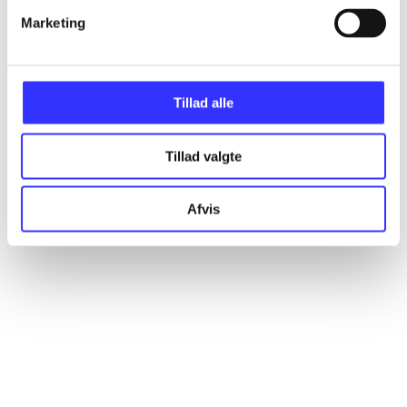
Marketing
Artikler
Alle registrerede artikler fordelt på udgivelser
Tillad alle
...
Tillad valgte
...
Afvis
...
...
...