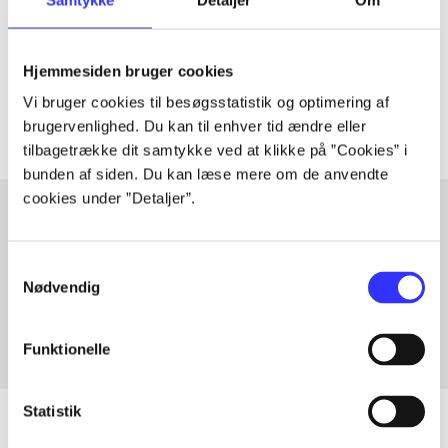
lorem ipsum dolor sit amet ...
Tidsskrift
Hjemmesiden bruger cookies
Artiklerne i
handler ofte om
Vi bruger cookies til besøgsstatistik og optimering af
brugervenlighed. Du kan til enhver tid ændre eller
tilbagetrække dit samtykke ved at klikke på ”Cookies” i
bunden af siden. Du kan læse mere om de anvendte
cookies under ”Detaljer”.
Artikler med samme emner
Samtykkevalg
Fra
Nødvendig
Funktionelle
Statistik