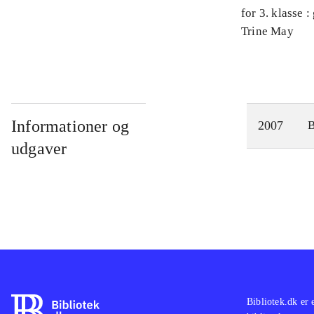
for 3. klasse 
Arbejdsbog. 
Trine May
Informationer og
2007
udgaver
Bibliotek.dk er 