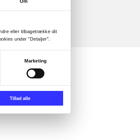
Om
dre eller tilbagetrække dit
okies under ”Detaljer”.
Marketing
Tillad alle