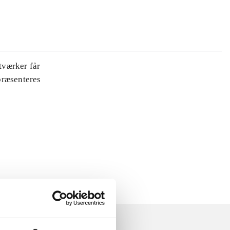
tværker får
 præsenteres