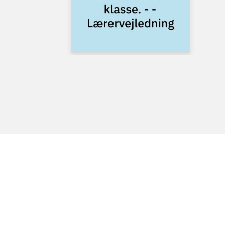
...
...