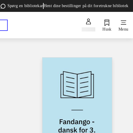
Spørg en bibliotekar
Hent dine bestillinger på dit foretrukne bibliotek
Log ind
Husk
Menu