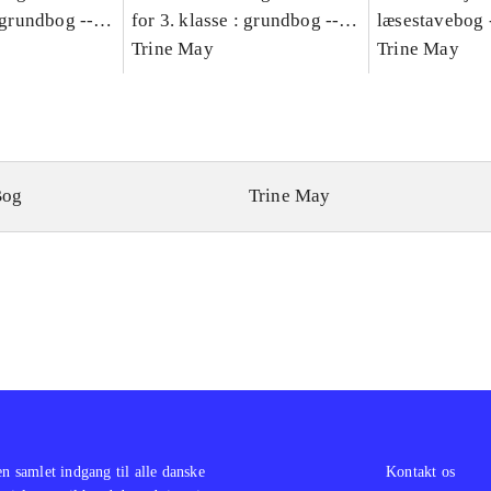
: grundbog --
for 3. klasse : grundbog --
læsestavebog 
Bind A
Arbejdsbog. Bind B
Trine May
dansk for 3. kl
Trine May
grundbog. - -
Lærervejlednin
læsestavebog
Bog
Trine May
en samlet indgang til alle danske
Kontakt os