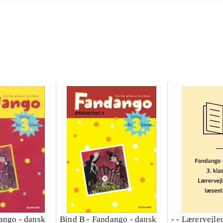
ango - dansk
Bind B -
Fandango - dansk
- - Lærervejle