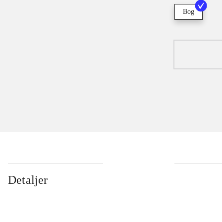
Bog
Detaljer
...
...
...