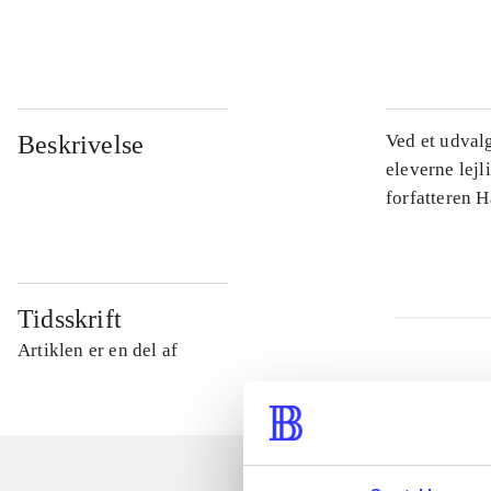
...
Beskrivelse
Ved et udval
eleverne lejl
forfatteren 
Tidsskrift
Artiklen er en del af