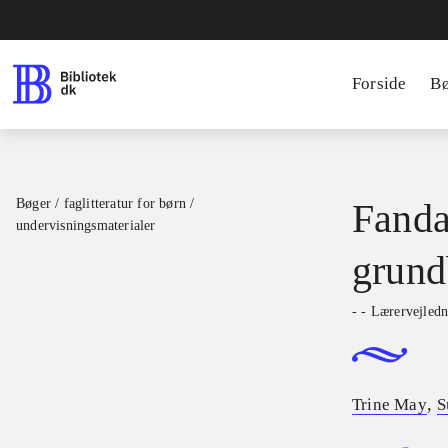
Forside
B
Bøger / faglitteratur for børn /
Fanda
undervisningsmaterialer
grund
- - Lærervejled
,
Trine May
S