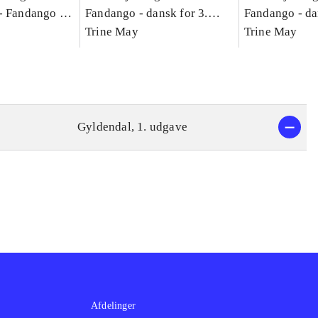
-
Fandango -
Fandango - dansk for 3.
Fandango - da
asse :
klasse : grundbog. - -
Trine May
klasse : grund
Trine May
Arbejdsbog A.
Arbejdsbog B
g til
Gyldendal, 1. udgave
Afdelinger