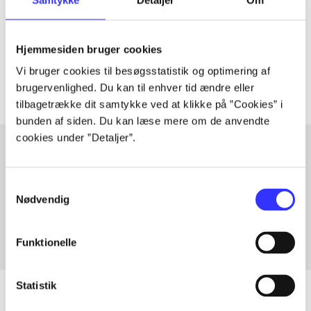
lorem ipsum dolor sit amet ...
Tidsskrift
Hjemmesiden bruger cookies
Artiklerne i
handler ofte om
Vi bruger cookies til besøgsstatistik og optimering af
brugervenlighed. Du kan til enhver tid ændre eller
tilbagetrække dit samtykke ved at klikke på ”Cookies” i
bunden af siden. Du kan læse mere om de anvendte
cookies under ”Detaljer”.
Artikler med samme emner
Samtykkevalg
Fra
Nødvendig
Funktionelle
Statistik