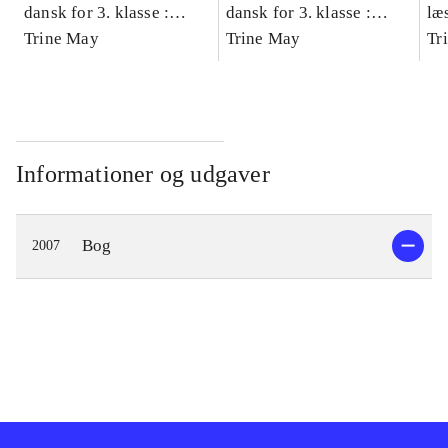
dansk for 3. klasse :
dansk for 3. klasse :
læ
grundbog -- Arbejdsbog.
Trine May
grundbog -- Arbejdsbog.
Trine May
- d
Tr
Bind A
Bind B
gr
Læ
læ
Informationer og udgaver
Bog
2007