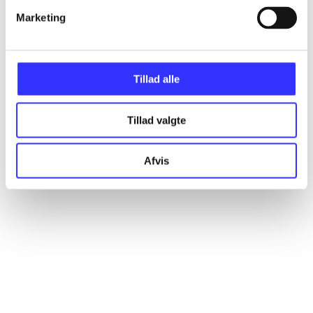
Marketing
Artikler
Alle registrerede artikler fordelt på udgivelser
Tillad alle
...
Tillad valgte
...
Afvis
...
...
...