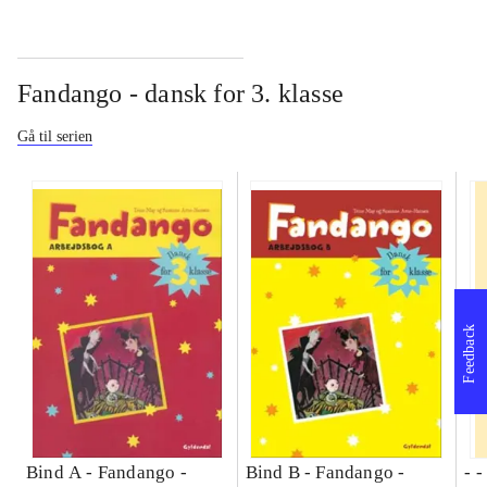
Fandango - dansk for 3. klasse
Gå til serien
Feedback
Bind A -
Fandango -
Bind B -
Fandango -
- 