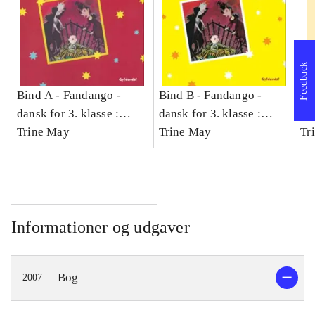
Feedback
Bind A -
Fandango -
Bind B -
Fandango -
- 
dansk for 3. klasse :
dansk for 3. klasse :
læ
grundbog -- Arbejdsbog.
Trine May
grundbog -- Arbejdsbog.
Trine May
- d
Tr
Bind A
Bind B
gr
Læ
læ
Informationer og udgaver
Bog
2007