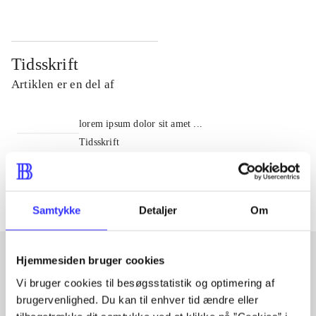
Tidsskrift
Artiklen er en del af
lorem ipsum dolor sit amet ...
Tidsskrift
Artiklerne i
handler ofte om
Samtykke
Detaljer
Om
Hjemmesiden bruger cookies
Vi bruger cookies til besøgsstatistik og optimering af
Artikler med samme emner
brugervenlighed. Du kan til enhver tid ændre eller
Fra