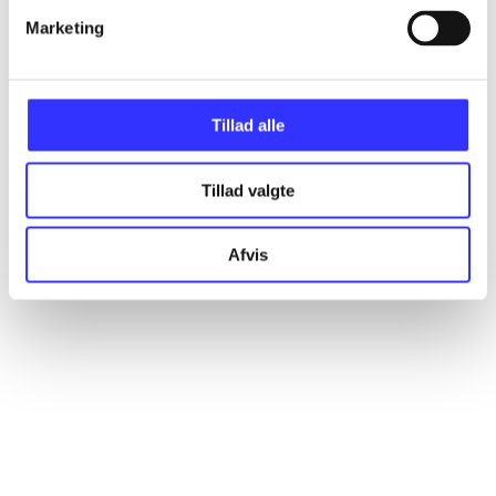
Marketing
Artikler
Alle registrerede artikler fordelt på udgivelser
Tillad alle
...
Tillad valgte
...
Afvis
...
...
...