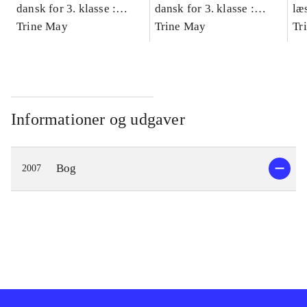
dansk for 3. klasse :
dansk for 3. klasse :
læ
grundbog -- Arbejdsbog.
Trine May
grundbog -- Arbejdsbog.
Trine May
- d
Tr
Bind A
Bind B
gr
Læ
læ
Informationer og udgaver
Bog
2007