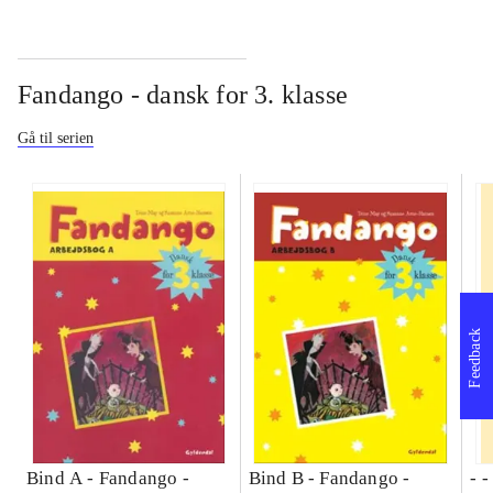
Fandango - dansk for 3. klasse
Gå til serien
Feedback
Bind A -
Fandango -
Bind B -
Fandango -
- 