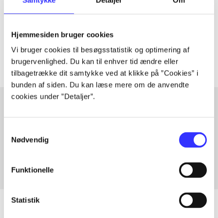
lorem ipsum dolor sit amet ...
Tidsskrift
Hjemmesiden bruger cookies
Artiklerne i
handler ofte om
Vi bruger cookies til besøgsstatistik og optimering af
brugervenlighed. Du kan til enhver tid ændre eller
tilbagetrække dit samtykke ved at klikke på ”Cookies” i
bunden af siden. Du kan læse mere om de anvendte
cookies under ”Detaljer”.
Artikler med samme emner
Samtykkevalg
Fra
Nødvendig
Funktionelle
Statistik