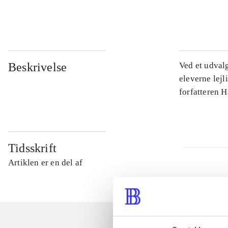
...
Beskrivelse
Ved et udval
eleverne lejl
forfatteren 
Tidsskrift
Artiklen er en del af