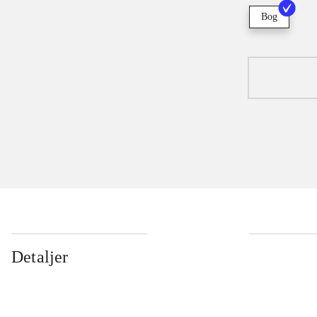
Bog
Detaljer
...
...
...