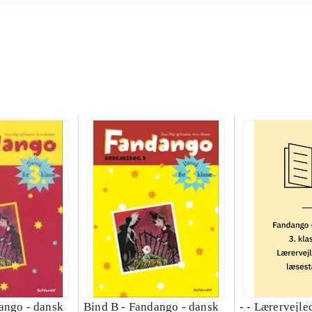
ango - dansk
Bind B -
Fandango - dansk
- - Lærervejle