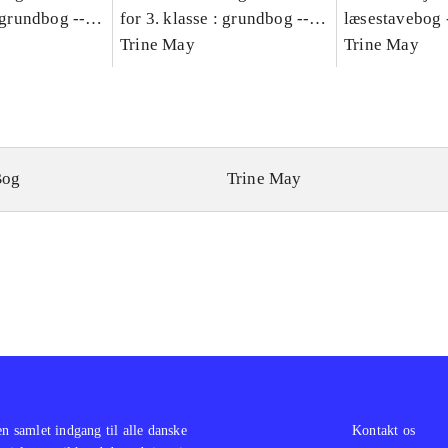
: grundbog --
for 3. klasse : grundbog --
læsestavebog 
Bind A
Arbejdsbog. Bind B
Trine May
dansk for 3. kl
Trine May
grundbog. - -
Lærervejlednin
læsestavebog
Bog
Trine May
en samlet indgang til alle danske
Kontakt os