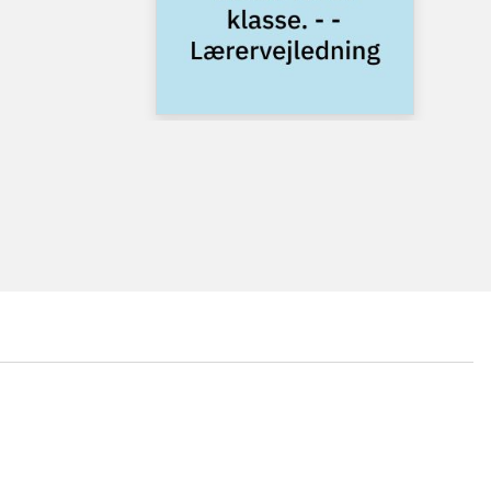
...
...