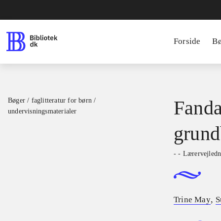
Forside
B
Bøger / faglitteratur for børn /
Fanda
undervisningsmaterialer
grund
- - Lærervejled
,
Trine May
S