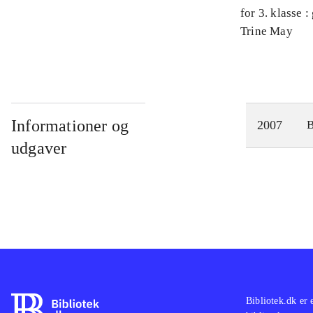
for 3. klasse 
Arbejdsbog. 
Trine May
Informationer og
2007
udgaver
Bibliotek.dk er 