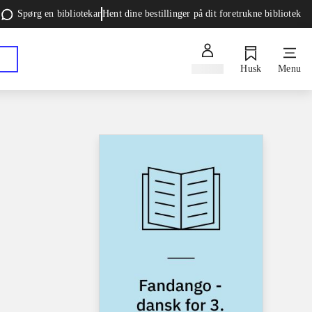
Spørg en bibliotekar
Hent dine bestillinger på dit foretrukne bibliotek
Log ind
Husk
Menu