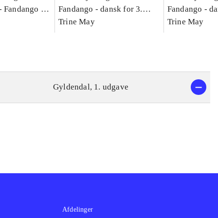
-
Fandango -
Fandango - dansk for 3.
Fandango - da
asse :
klasse : grundbog. - -
Trine May
klasse : grund
Trine May
Arbejdsbog A.
Arbejdsbog B
g til
Gyldendal, 1. udgave
Afdelinger