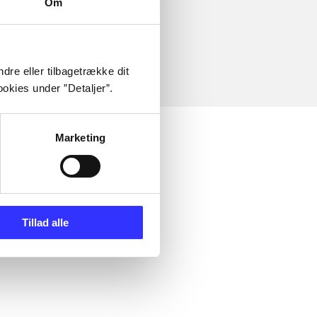
Om
dre eller tilbagetrække dit
okies under ”Detaljer”.
Marketing
Tillad alle