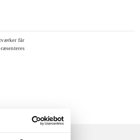
tværker får
 præsenteres