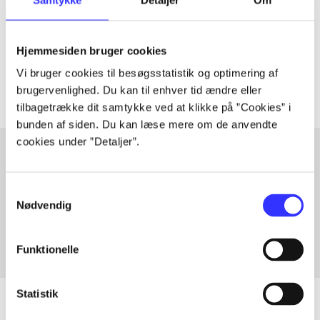
lorem ipsum dolor sit amet ...
Tidsskrift
Hjemmesiden bruger cookies
Artiklerne i
handler ofte om
Vi bruger cookies til besøgsstatistik og optimering af
brugervenlighed. Du kan til enhver tid ændre eller
tilbagetrække dit samtykke ved at klikke på ”Cookies” i
bunden af siden. Du kan læse mere om de anvendte
cookies under ”Detaljer”.
Artikler med samme emner
Samtykkevalg
Fra
Nødvendig
Funktionelle
Statistik