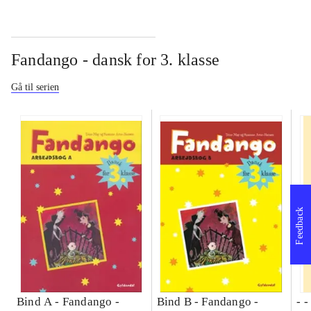
Fandango - dansk for 3. klasse
Gå til serien
Feedback
Bind A -
Fandango -
Bind B -
Fandango -
- 