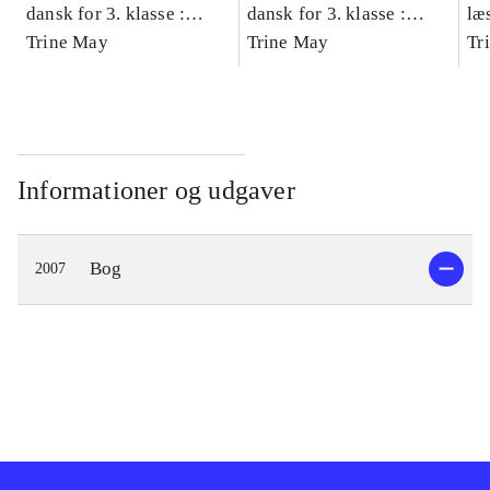
dansk for 3. klasse :
dansk for 3. klasse :
læ
grundbog -- Arbejdsbog.
Trine May
grundbog -- Arbejdsbog.
Trine May
- d
Tr
Bind A
Bind B
gr
Læ
læ
Informationer og udgaver
Bog
2007