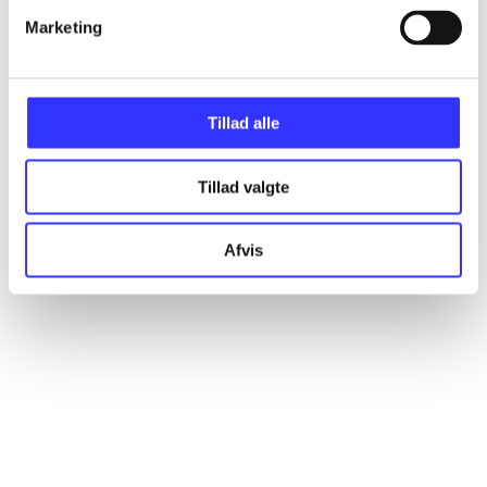
Marketing
Artikler
Alle registrerede artikler fordelt på udgivelser
Tillad alle
...
Tillad valgte
...
Afvis
...
...
...