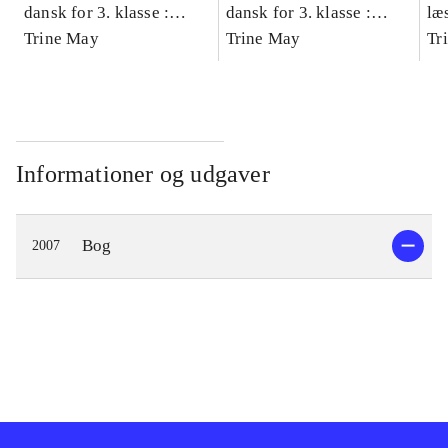
dansk for 3. klasse :
dansk for 3. klasse :
læ
grundbog -- Arbejdsbog.
Trine May
grundbog -- Arbejdsbog.
Trine May
- d
Tr
Bind A
Bind B
gr
Læ
læ
Informationer og udgaver
Bog
2007