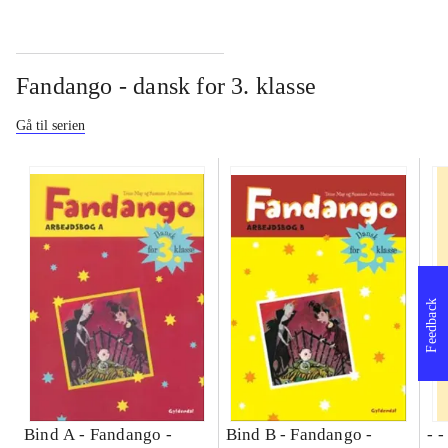
Fandango - dansk for 3. klasse
Gå til serien
Feedback
Bind A -
Fandango -
Bind B -
Fandango -
- 