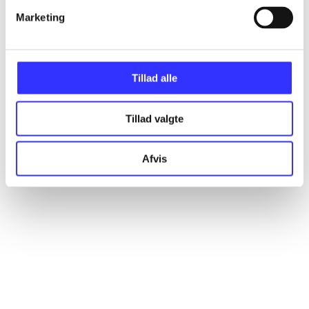
Marketing
Artikler
Alle registrerede artikler fordelt på udgivelser
Tillad alle
...
Tillad valgte
...
Afvis
...
...
...