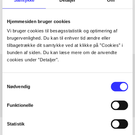
lorem ipsum dolor sit amet ...
Tidsskrift
Hjemmesiden bruger cookies
Artiklerne i
handler ofte om
Vi bruger cookies til besøgsstatistik og optimering af
brugervenlighed. Du kan til enhver tid ændre eller
tilbagetrække dit samtykke ved at klikke på ”Cookies” i
bunden af siden. Du kan læse mere om de anvendte
cookies under ”Detaljer”.
Artikler med samme emner
Samtykkevalg
Fra
Nødvendig
Funktionelle
Statistik