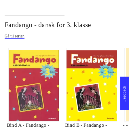
Fandango - dansk for 3. klasse
Gå til serien
Feedback
Bind A -
Fandango -
Bind B -
Fandango -
- 