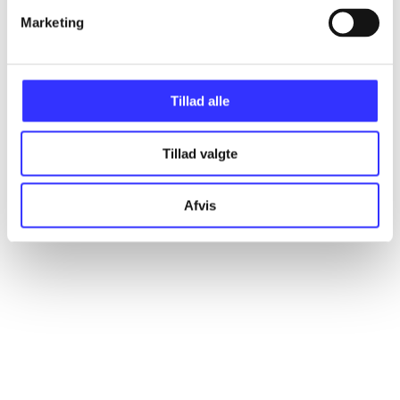
Marketing
Artikler
Alle registrerede artikler fordelt på udgivelser
Tillad alle
...
Tillad valgte
...
Afvis
...
...
...