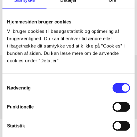
lorem ipsum dolor sit amet ...
Tidsskrift
Hjemmesiden bruger cookies
Artiklerne i
handler ofte om
Vi bruger cookies til besøgsstatistik og optimering af
brugervenlighed. Du kan til enhver tid ændre eller
tilbagetrække dit samtykke ved at klikke på ”Cookies” i
bunden af siden. Du kan læse mere om de anvendte
cookies under ”Detaljer”.
Artikler med samme emner
Samtykkevalg
Fra
Nødvendig
Funktionelle
Statistik