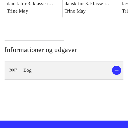
dansk for 3. klasse :
dansk for 3. klasse :
læ
grundbog -- Arbejdsbog.
Trine May
grundbog -- Arbejdsbog.
Trine May
- d
Tr
Bind A
Bind B
gr
Læ
læ
Informationer og udgaver
Bog
2007