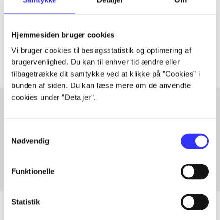
lorem ipsum dolor sit amet ...
Tidsskrift
Hjemmesiden bruger cookies
Artiklerne i
handler ofte om
Vi bruger cookies til besøgsstatistik og optimering af
brugervenlighed. Du kan til enhver tid ændre eller
tilbagetrække dit samtykke ved at klikke på ”Cookies” i
bunden af siden. Du kan læse mere om de anvendte
cookies under ”Detaljer”.
Artikler med samme emner
Samtykkevalg
Fra
Nødvendig
Funktionelle
Statistik