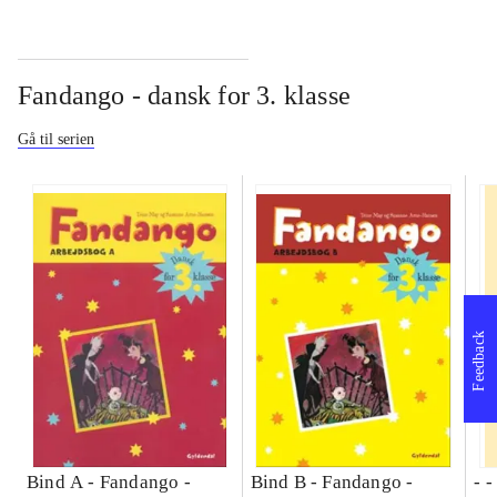
Fandango - dansk for 3. klasse
Gå til serien
Feedback
Bind A -
Fandango -
Bind B -
Fandango -
- 