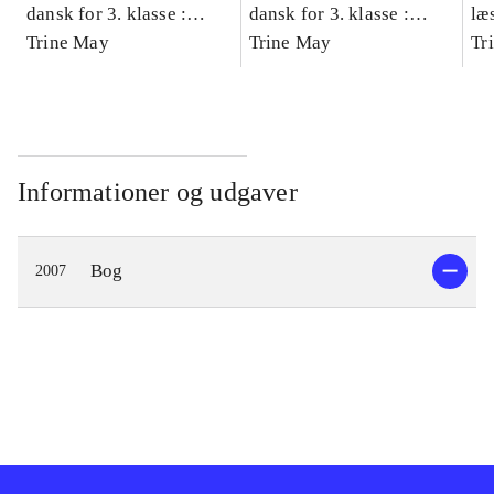
dansk for 3. klasse :
dansk for 3. klasse :
læ
grundbog -- Arbejdsbog.
Trine May
grundbog -- Arbejdsbog.
Trine May
- d
Tr
Bind A
Bind B
gr
Læ
læ
Informationer og udgaver
Bog
2007