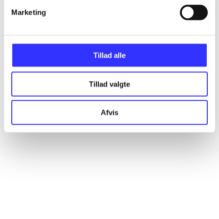
Marketing
Artikler
Alle registrerede artikler fordelt på udgivelser
Tillad alle
...
Tillad valgte
...
Afvis
...
...
...