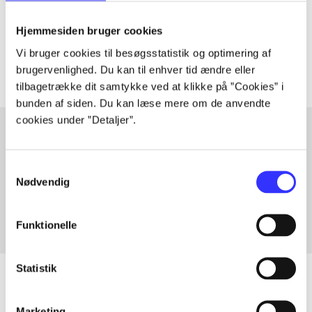
lorem ipsum dolor sit amet ...
Tidsskrift
Hjemmesiden bruger cookies
Artiklerne i
handler ofte om
Vi bruger cookies til besøgsstatistik og optimering af
brugervenlighed. Du kan til enhver tid ændre eller
tilbagetrække dit samtykke ved at klikke på ”Cookies” i
bunden af siden. Du kan læse mere om de anvendte
cookies under ”Detaljer”.
Artikler med samme emner
Samtykkevalg
Nødvendig
Fra
Funktionelle
Statistik
Marketing