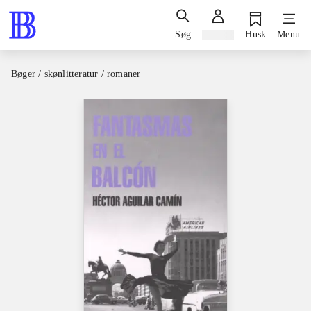
Søg
Log ind
Husk
Menu
Bøger / skønlitteratur / romaner