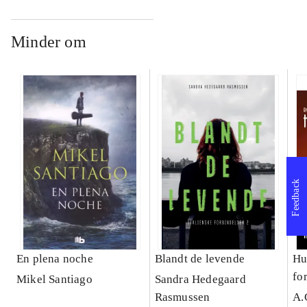
Minder om
Feedback
En plena noche
Blandt de levende
Hu
fo
Mikel Santiago
Sandra Hedegaard
Rasmussen
A.