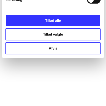
Artikler
Alle registrerede artikler fordelt på udgivelser
Tillad alle
...
Tillad valgte
...
Afvis
...
...
...