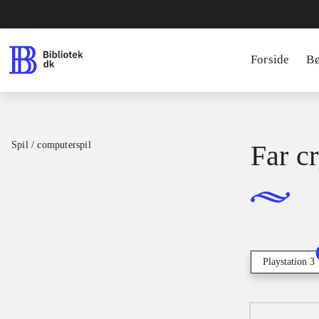
Forside
B
Spil / computerspil
Far c
Playstation 3