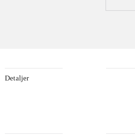
Detaljer
...
...
...
...