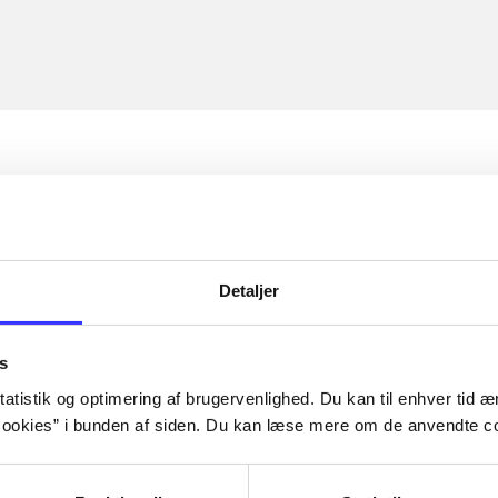
Detaljer
s
atistik og optimering af brugervenlighed. Du kan til enhver tid æn
ookies” i bunden af siden. Du kan læse mere om de anvendte co