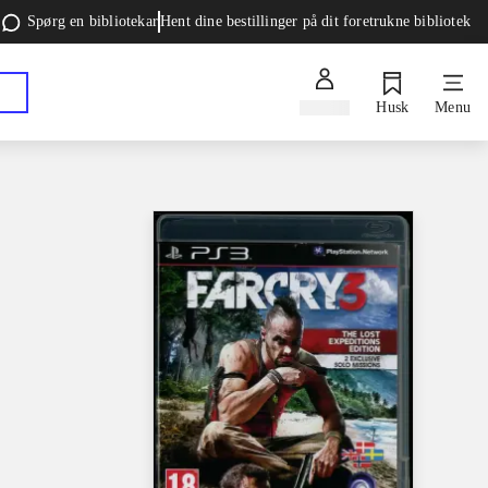
Spørg en bibliotekar
Hent dine bestillinger på dit foretrukne bibliotek
Log ind
Husk
Menu