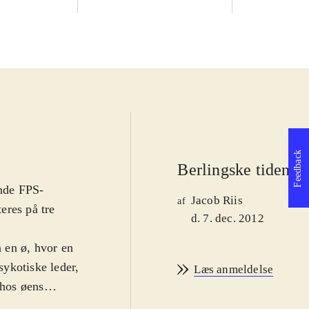
Feedback
Berlingske tidende
nde FPS-
Jacob Riis
af
eres på tre
d. 7. dec. 2012
å en ø, hvor en
ykotiske leder,
Læs anmeldelse
 hos øens
r og skaffe