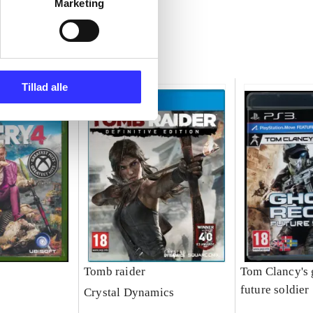
Marketing
Tillad alle
Tomb raider
Tom Clancy's 
future soldier
Crystal Dynamics