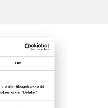
Om
dre eller tilbagetrække dit
okies under ”Detaljer”.