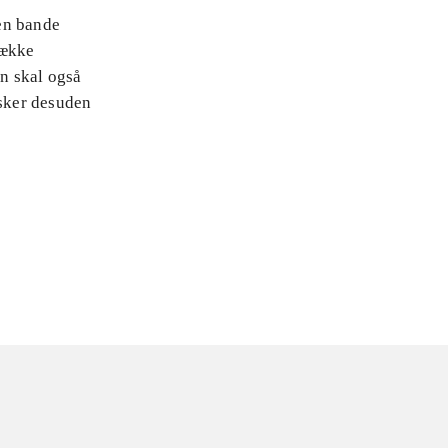
 en bande
række
an skal også
sker desuden