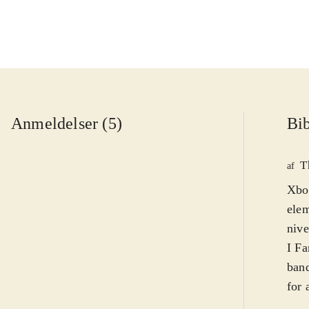
Anmeldelser (5)
Bib
T
af
Xbo
elem
nive
I Fa
band
for 
util