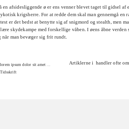
å en afsidesliggende ø er ens venner blevet taget til gidsel af
psykotisk krigsherre. For at redde dem skal man gennemgå en 
test er det bedst at benytte sig af snigmord og stealth, men m
lære skydekampe med forskellige våben. I øens åbne verden 
 når man bevæger sig frit rundt.
Artiklerne i
handler ofte om
lorem ipsum dolor sit amet ...
Tidsskrift