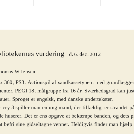
liotekernes vurdering
d. 6. dec. 2012
homas W Jensen
x 360, PS3. Actionspil af sandkassetypen, med grundlægge
enter. PEGI 18, målgruppe fra 16 år. Sværhedsgrad kan just
auer. Sproget er engelsk, med danske undertekster
.
r cry 3 spiller man en ung mand, der tilfældigt er strandet p
e huserer. Det er ens opgave at bekæmpe banden, og dets ps
at befri sine gidseltagne venner. Heldigvis finder man hjælp
regnelige indbyggere. Undervejs skal man opbygge sine evne