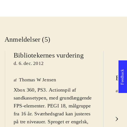
Anmeldelser (5)
Bibliotekernes vurdering
d. 6. dec. 2012
Feedback
Ber
Thomas W Jensen
af
Xbox 360, PS3. Actionspil af
Ja
af
sandkassetypen, med grundlæggende
d.
FPS-elementer. PEGI 18, målgruppe
fra 16 år. Sværhedsgrad kan justeres
L
på tre niveauer. Sproget er engelsk,