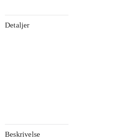
Detaljer
...
...
...
...
...
...
...
...
...
...
...
...
Beskrivelse