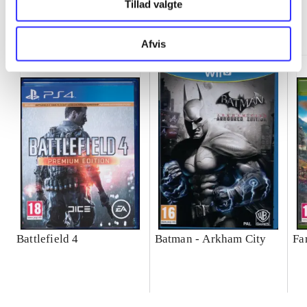
Tillad valgte
Minder om
Afvis
Battlefield 4
Batman - Arkham City
Fa