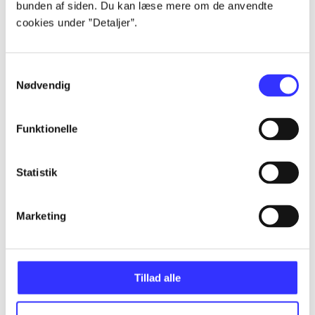
bunden af siden. Du kan læse mere om de anvendte
Alle registrerede artikler fordelt på udgivelser
cookies under ”Detaljer”.
...
Samtykkevalg
Nødvendig
...
Funktionelle
...
Statistik
...
Marketing
...
Tillad alle