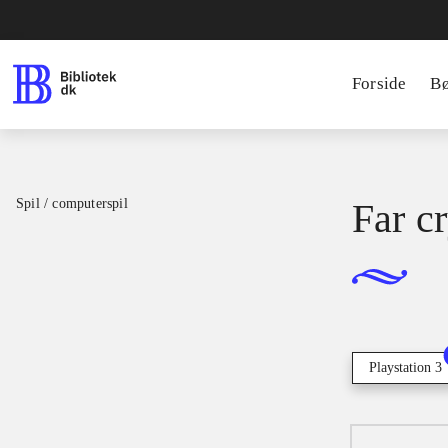
Forside
B
Spil / computerspil
Far c
Playstation 3