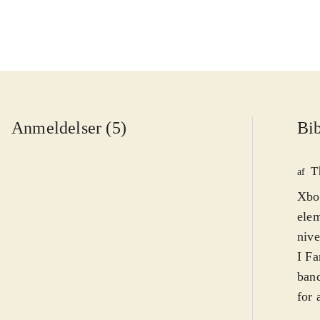
Anmeldelser (5)
Bib
T
af
Xbo
elem
nive
I Fa
band
for 
util