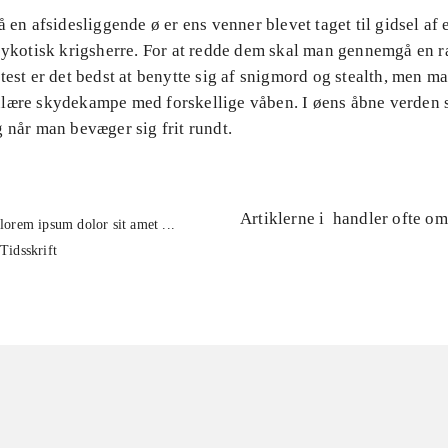
å en afsidesliggende ø er ens venner blevet taget til gidsel af
psykotisk krigsherre. For at redde dem skal man gennemgå en 
test er det bedst at benytte sig af snigmord og stealth, men m
lære skydekampe med forskellige våben. I øens åbne verden 
 når man bevæger sig frit rundt.
Artiklerne i
handler ofte om
lorem ipsum dolor sit amet ...
Tidsskrift