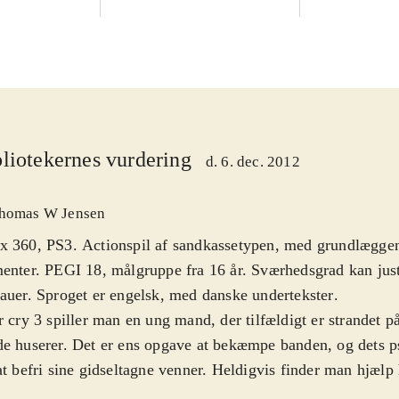
liotekernes vurdering
d. 6. dec. 2012
homas W Jensen
x 360, PS3. Actionspil af sandkassetypen, med grundlægge
enter. PEGI 18, målgruppe fra 16 år. Sværhedsgrad kan just
auer. Sproget er engelsk, med danske undertekster
.
r cry 3 spiller man en ung mand, der tilfældigt er strandet p
e huserer. Det er ens opgave at bekæmpe banden, og dets ps
at befri sine gidseltagne venner. Heldigvis finder man hjælp
regnelige indbyggere. Undervejs skal man opbygge sine evne