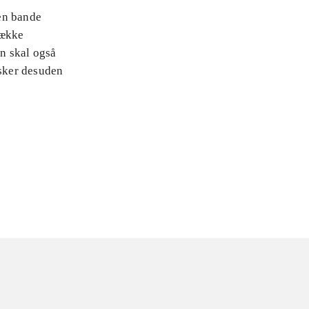
 en bande
række
an skal også
sker desuden