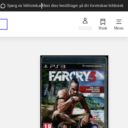
Spørg en bibliotekar
Hent dine bestillinger på dit foretrukne bibliotek
Log ind
Husk
Menu