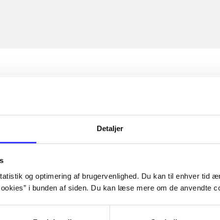
Detaljer
s
atistik og optimering af brugervenlighed. Du kan til enhver tid æn
ookies” i bunden af siden. Du kan læse mere om de anvendte co