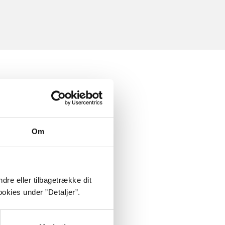
Om
dre eller tilbagetrække dit
okies under ”Detaljer”.