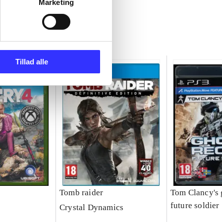
Marketing
Tillad alle
Tomb raider
Tom Clancy's 
future soldier
Crystal Dynamics