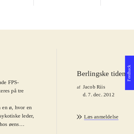
Feedback
Berlingske tidende
nde FPS-
Jacob Riis
af
eres på tre
d. 7. dec. 2012
å en ø, hvor en
ykotiske leder,
Læs anmeldelse
 hos øens
r og skaffe