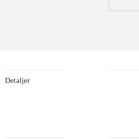
Detaljer
...
...
...
...