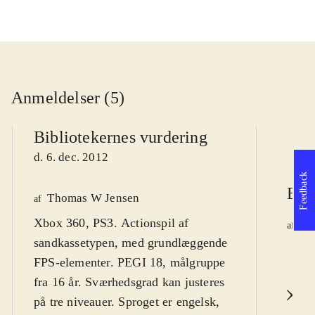
Anmeldelser (5)
Bibliotekernes vurdering
d. 6. dec. 2012
Feedback
Ber
Thomas W Jensen
af
Xbox 360, PS3. Actionspil af
Ja
af
sandkassetypen, med grundlæggende
d.
FPS-elementer. PEGI 18, målgruppe
fra 16 år. Sværhedsgrad kan justeres
L
på tre niveauer. Sproget er engelsk,