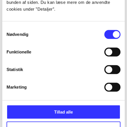
bunden af siden. Du kan læse mere om de anvendte
Alle registrerede artikler fordelt på udgivelser
cookies under ”Detaljer”.
...
Samtykkevalg
Nødvendig
...
Funktionelle
...
Statistik
...
Marketing
...
Tillad alle