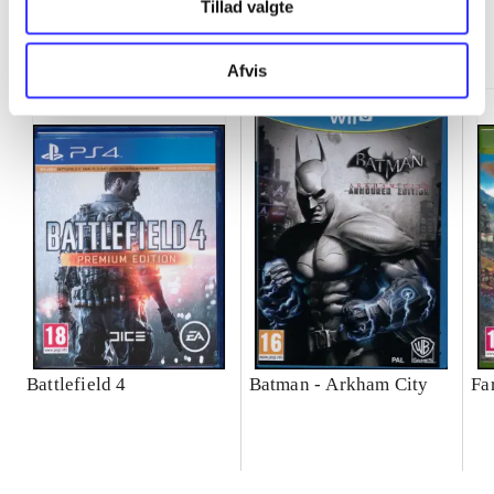
Tillad valgte
Minder om
Afvis
Battlefield 4
Batman - Arkham City
Fa