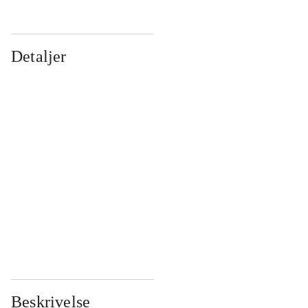
Detaljer
...
...
...
...
...
...
...
...
...
...
...
...
Beskrivelse