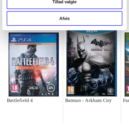
Tillad valgte
Minder om
Afvis
Battlefield 4
Batman - Arkham City
Fa