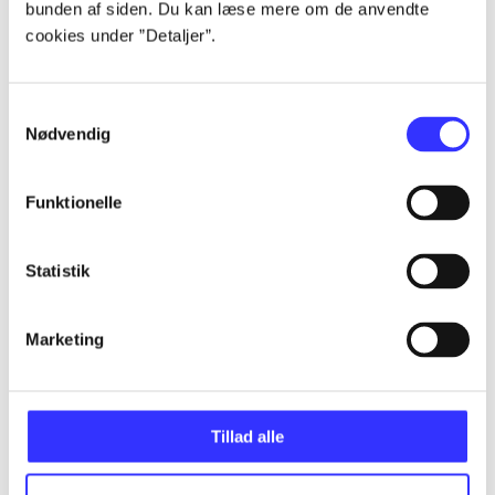
bunden af siden. Du kan læse mere om de anvendte
Alle registrerede artikler fordelt på udgivelser
cookies under ”Detaljer”.
...
Samtykkevalg
Nødvendig
...
Funktionelle
...
Statistik
...
Marketing
...
Tillad alle