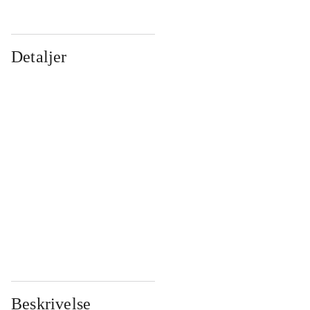
Detaljer
...
...
...
...
...
...
...
...
...
...
...
...
Beskrivelse