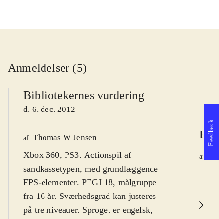
Anmeldelser (5)
Bibliotekernes vurdering
d. 6. dec. 2012
Feedback
Ber
Thomas W Jensen
af
Xbox 360, PS3. Actionspil af
Ja
af
sandkassetypen, med grundlæggende
d.
FPS-elementer. PEGI 18, målgruppe
fra 16 år. Sværhedsgrad kan justeres
L
på tre niveauer. Sproget er engelsk,