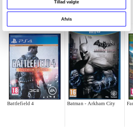
Tillad valgte
Minder om
Afvis
Battlefield 4
Batman - Arkham City
Fa