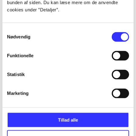
bunden af siden. Du kan læse mere om de anvendte
Alle registrerede artikler fordelt på udgivelser
cookies under ”Detaljer”.
...
Samtykkevalg
Nødvendig
...
Funktionelle
...
Statistik
...
Marketing
...
Tillad alle