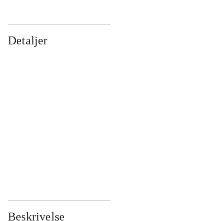
Detaljer
...
...
...
...
...
...
...
...
...
...
...
...
Beskrivelse