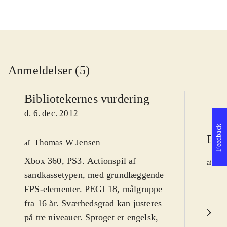
Anmeldelser (5)
Bibliotekernes vurdering
d. 6. dec. 2012
Feedback
Ber
Thomas W Jensen
af
Xbox 360, PS3. Actionspil af
Ja
af
sandkassetypen, med grundlæggende
d.
FPS-elementer. PEGI 18, målgruppe
fra 16 år. Sværhedsgrad kan justeres
L
på tre niveauer. Sproget er engelsk,