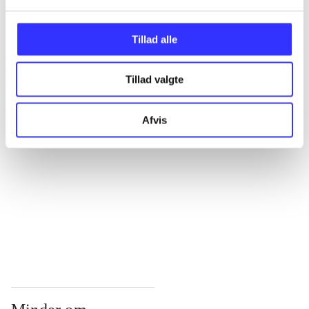
...
Tillad alle
...
Tillad valgte
...
Afvis
...
...