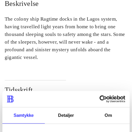
Beskrivelse
The colony ship Ragtime docks in the Lagos system,
having travelled light years from home to bring one
thousand sleeping souls to safety among the stars. Some
of the sleepers, however, will never wake - and a
profound and sinister mystery unfolds aboard the
gigantic vessel.
Tidsskrift
Artiklen er en del af
lorem ipsum dolor sit amet ...
Samtykke
Detaljer
Om
Tidsskrift