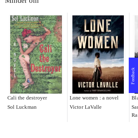
Minder om
Feedback
Cali the destroyer
Lone women : a novel
Bl
Sol Luckman
Victor LaValle
Sa
Ra