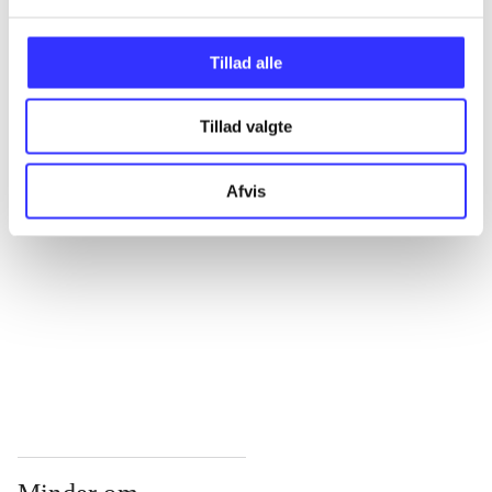
...
Tillad alle
...
Tillad valgte
...
Afvis
...
...