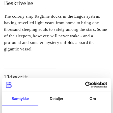
Beskrivelse
The colony ship Ragtime docks in the Lagos system,
having travelled light years from home to bring one
thousand sleeping souls to safety among the stars. Some
of the sleepers, however, will never wake - and a
profound and sinister mystery unfolds aboard the
gigantic vessel.
Tidsskrift
Artiklen er en del af
lorem ipsum dolor sit amet ...
Samtykke
Detaljer
Om
Tidsskrift