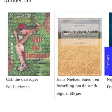
Minder om
Feedback
Cali the destroyer
Hans Nielsen Smed : en
Ni
fortælling om de stærke
Sol Luckman
Da
jyder i Korning
Sigurd Elkjær