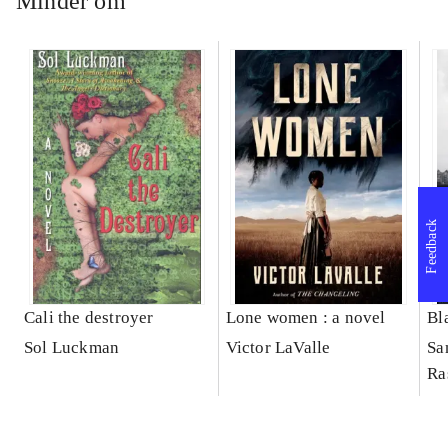
Minder om
Feedback
Cali the destroyer
Lone women : a novel
Bl
Sol Luckman
Victor LaValle
Sa
Ra