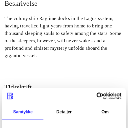
Beskrivelse
The colony ship Ragtime docks in the Lagos system,
having travelled light years from home to bring one
thousand sleeping souls to safety among the stars. Some
of the sleepers, however, will never wake - and a
profound and sinister mystery unfolds aboard the
gigantic vessel.
Tidsskrift
Artiklen er en del af
lorem ipsum dolor sit amet ...
Samtykke
Detaljer
Om
Tidsskrift