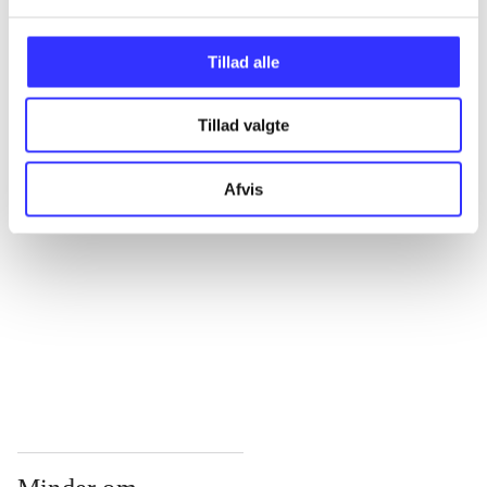
...
Tillad alle
...
Tillad valgte
...
Afvis
...
...