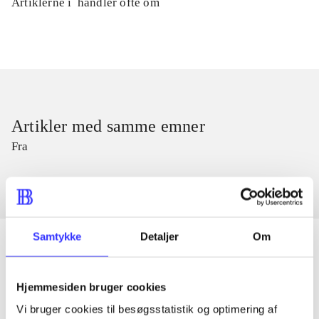
Artiklerne i
handler ofte om
Artikler med samme emner
Fra
Samtykke
Detaljer
Om
Artikler
Hjemmesiden bruger cookies
Alle registrerede artikler fordelt på udgivelser
Vi bruger cookies til besøgsstatistik og optimering af