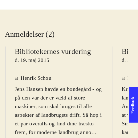
Anmeldelser (2)
Bibliotekernes vurdering
Bibli
d. 19. maj 2015
d. 19. 
Henrik Schou
Finn
af
af
Jens Hansen havde en bondegård - og
Kravl o
på den var der er væld af store
landbru
Feedback
maskiner, som skal bruges til alle
Ansæt 
aspekter af landbrugets drift. Så hop i
at voks
et par overalls og find dine træsko
Simule
frem, for moderne landbrug anno
kan pl