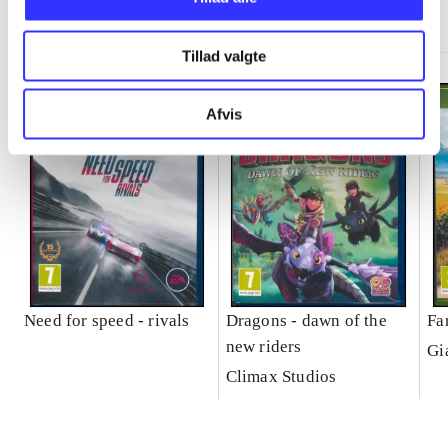
Minder om
Tillad valgte
Afvis
Need for speed - rivals
Dragons - dawn of the
Fa
new riders
Gi
Climax Studios