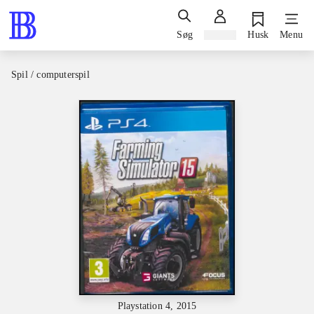
Søg
Log ind
Husk
Menu
Spil / computerspil
Playstation 4, 2015