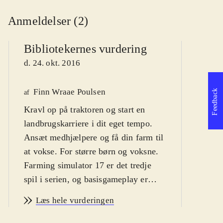
Anmeldelser (2)
Bibliotekernes vurdering
d. 24. okt. 2016
Finn Wraae Poulsen
Feedback
We
af
Kravl op på traktoren og start en
af
landbrugskarriere i dit eget tempo.
d
Ansæt medhjælpere og få din farm til
at vokse. For større børn og voksne
.
Farming simulator 17 er det tredje
spil i serien, og basisgameplay er
stadig det samme som tidligere.
Læs hele vurderingen
Spillets kerne er Carreer-mode, hvor
man har til opgave at udvikle en