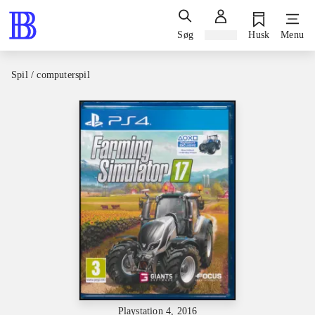
Søg
Log ind
Husk
Menu
Spil / computerspil
Playstation 4, 2016