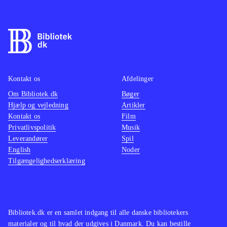
maskiner, kort og andre objekter.
Sprog: engelsk
.
Jeg tror at spillet mest henvender sig
til voksne, som har lyst til at prøve
kræfter med landbruget, og som har
Kontakt os
Afdelinger
den tålmodighed der skal til for at få
Om Bibliotek.dk
Bøger
succes i spillet. Casual gamers vil
Hjælp og vejledning
Artikler
hurtigt miste interessen for spillet,
Kontakt os
Film
for tempoet er meget adstadigt.
Privatlivspolitik
Musik
Leverandører
PEGI: 3, kan spilles af børn fra 10 år,
Spil
English
Noder
men henvender sig mest til voksne
.
Tilgængelighedserklæring
For nylig udkom
Professional farmer
2017
(Playstation 4), som dog ikke er
på højde med Farming simulator
2017. Disse to spil er de eneste
Bibliotek.dk er en samlet indgang til alle danske bibliotekers
materialer og til hvad der udgives i Danmark. Du kan bestille
landbrugssimulatorer på markedet
.