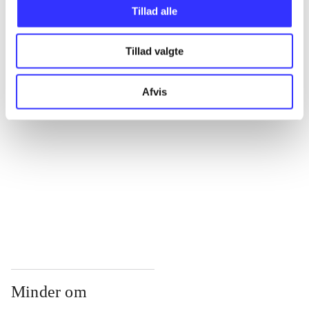
...
Tillad alle
Tillad valgte
...
Afvis
...
...
...
Minder om