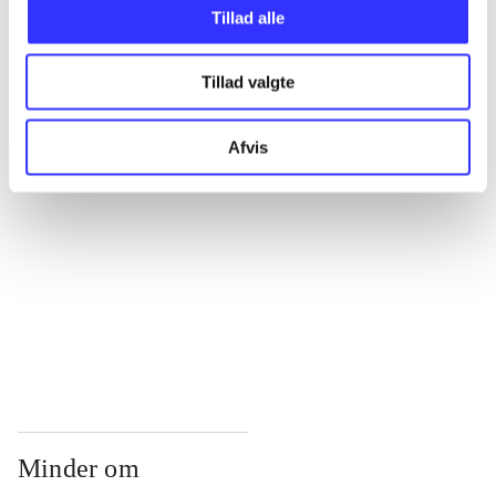
...
Tillad alle
Tillad valgte
...
Afvis
...
...
...
Minder om