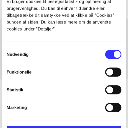
Vi bruger cookies til besøgsstatistik og optimering af
brugervenlighed. Du kan til enhver tid ændre eller
tilbagetrække dit samtykke ved at klikke på ”Cookies” i
bunden af siden. Du kan læse mere om de anvendte
cookies under ”Detaljer”.
Artikler med samme emner
Samtykkevalg
Fra
Nødvendig
Funktionelle
Statistik
Artikler
Marketing
Alle registrerede artikler fordelt på udgivelser