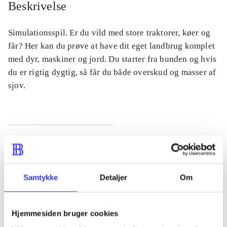
Beskrivelse
Simulationsspil. Er du vild med store traktorer, køer og
får? Her kan du prøve at have dit eget landbrug komplet
med dyr, maskiner og jord. Du starter fra bunden og hvis
du er rigtig dygtig, så får du både overskud og masser af
sjov.
Tidsskrift
Artiklen er en del af
Samtykke
Detaljer
Om
lorem ipsum dolor sit amet ...
Tidsskrift
Hjemmesiden bruger cookies
Artiklerne i
handler ofte om