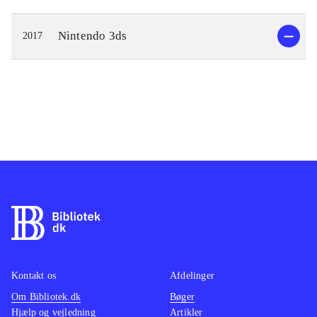
Nintendo 3ds
2017
Kontakt os
Afdelinger
Om Bibliotek.dk
Bøger
Hjælp og vejledning
Artikler