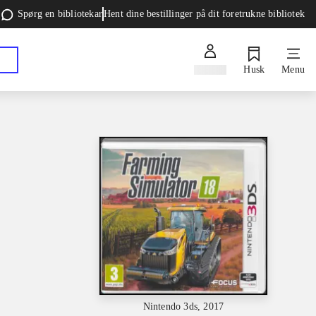
Spørg en bibliotekar
Hent dine bestillinger på dit foretrukne bibliotek
Log ind
Husk
Menu
Nintendo 3ds, 2017