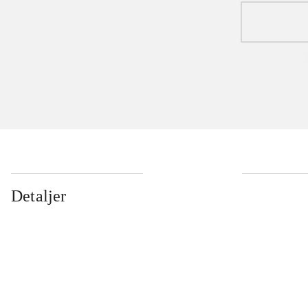
Detaljer
...
...
...
...