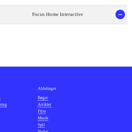
Focus Home Interactive
Afdelinger
k
Bøger
ning
Artikler
Film
Musik
Spil
Noder