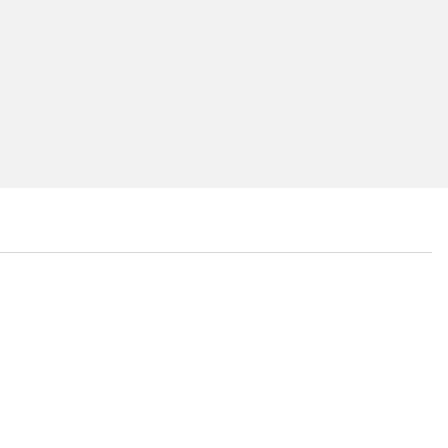
...
...