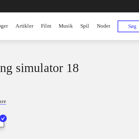
øger
Artikler
Film
Musik
Spil
Noder
Søg
ng simulator 18
are