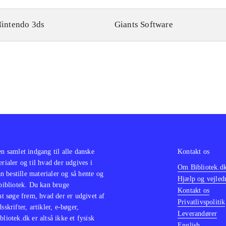
intendo 3ds
Giants Software
en samlet indgang til alle danske
Kontakt os
erialer og til hvad der udgives i
Om Bibliotek.d
 bestille materialer og så hente og
Hjælp og vejled
 bibliotek. Du kan bruge
Kontakt os
 at søge frem, hvad der er udgivet af
Privatlivspolitik
sskrifter, artikler, e-bøger,
Leverandører
bliotek.dk er altså ikke et fysisk
English