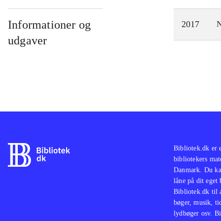
Informationer og
2017
N
udgaver
Bibliotek.dk er 
bibliotekers mat
Danmark. Du kan
låne på dit eget
Bibliotek.dk til
bøger, musik, tid
lydbøger osv. Bi