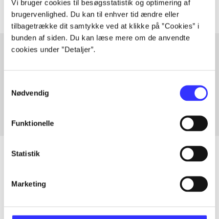
Vi bruger cookies til besøgsstatistik og optimering af
brugervenlighed. Du kan til enhver tid ændre eller
tilbagetrække dit samtykke ved at klikke på ”Cookies” i
bunden af siden. Du kan læse mere om de anvendte
cookies under ”Detaljer”.
Artikler med samme emner
Samtykkevalg
Fra
Nødvendig
Funktionelle
Statistik
Artikler
Marketing
Alle registrerede artikler fordelt på udgivelser