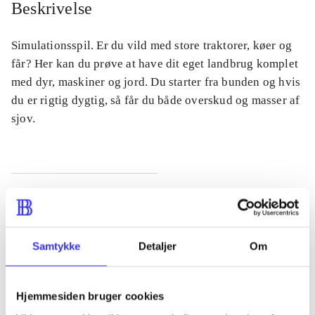
Beskrivelse
Simulationsspil. Er du vild med store traktorer, køer og
får? Her kan du prøve at have dit eget landbrug komplet
med dyr, maskiner og jord. Du starter fra bunden og hvis
du er rigtig dygtig, så får du både overskud og masser af
sjov.
Tidsskrift
Artiklen er en del af
Samtykke
Detaljer
Om
lorem ipsum dolor sit amet ...
Tidsskrift
Hjemmesiden bruger cookies
Artiklerne i
handler ofte om