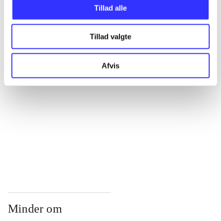
...
Tillad alle
Tillad valgte
...
Afvis
...
...
...
Minder om