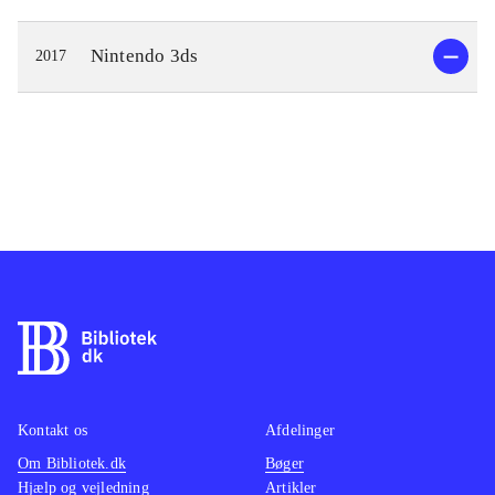
Nintendo 3ds
2017
Kontakt os
Afdelinger
Om Bibliotek.dk
Bøger
Hjælp og vejledning
Artikler