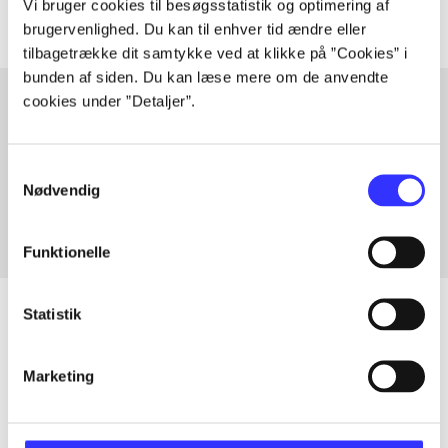
Vi bruger cookies til besøgsstatistik og optimering af
brugervenlighed. Du kan til enhver tid ændre eller
tilbagetrække dit samtykke ved at klikke på ”Cookies” i
bunden af siden. Du kan læse mere om de anvendte
cookies under ”Detaljer”.
Artikler med samme emner
Samtykkevalg
Fra
Nødvendig
Funktionelle
Statistik
Artikler
Marketing
Alle registrerede artikler fordelt på udgivelser