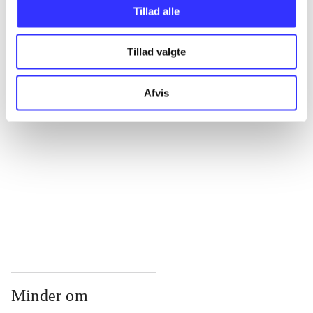
...
Tillad alle
Tillad valgte
...
Afvis
...
...
...
Minder om