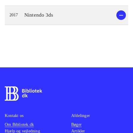
Nintendo 3ds
2017
Kontakt os
Afdelinger
Om Bibliotek.dk
Bøger
Hjælp og vejledning
Artikler