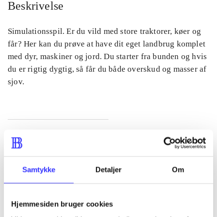
Beskrivelse
Simulationsspil. Er du vild med store traktorer, køer og
får? Her kan du prøve at have dit eget landbrug komplet
med dyr, maskiner og jord. Du starter fra bunden og hvis
du er rigtig dygtig, så får du både overskud og masser af
sjov.
Tidsskrift
Artiklen er en del af
Samtykke
Detaljer
Om
lorem ipsum dolor sit amet ...
Tidsskrift
Hjemmesiden bruger cookies
Artiklerne i
handler ofte om