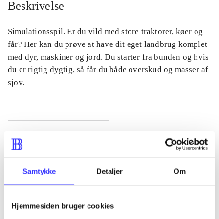
Beskrivelse
Simulationsspil. Er du vild med store traktorer, køer og
får? Her kan du prøve at have dit eget landbrug komplet
med dyr, maskiner og jord. Du starter fra bunden og hvis
du er rigtig dygtig, så får du både overskud og masser af
sjov.
Tidsskrift
Artiklen er en del af
Samtykke
Detaljer
Om
lorem ipsum dolor sit amet ...
Tidsskrift
Hjemmesiden bruger cookies
Artiklerne i
handler ofte om