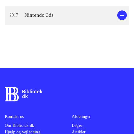
Nintendo 3ds
2017
Kontakt os
Afdelinger
Om Bibliotek.dk
Bøger
Hjælp og vejledning
Artikler