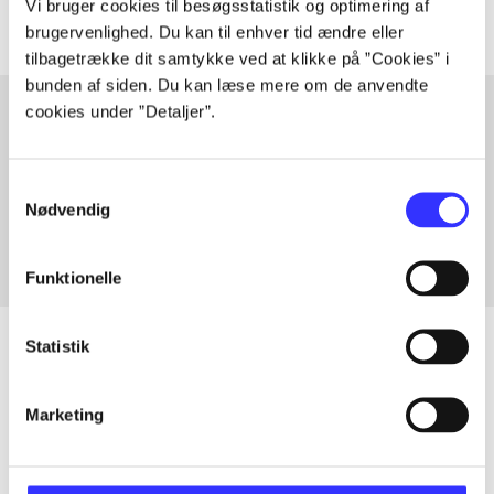
Vi bruger cookies til besøgsstatistik og optimering af
brugervenlighed. Du kan til enhver tid ændre eller
tilbagetrække dit samtykke ved at klikke på ”Cookies” i
bunden af siden. Du kan læse mere om de anvendte
cookies under ”Detaljer”.
Artikler med samme emner
Samtykkevalg
Fra
Nødvendig
Funktionelle
Statistik
Artikler
Marketing
Alle registrerede artikler fordelt på udgivelser