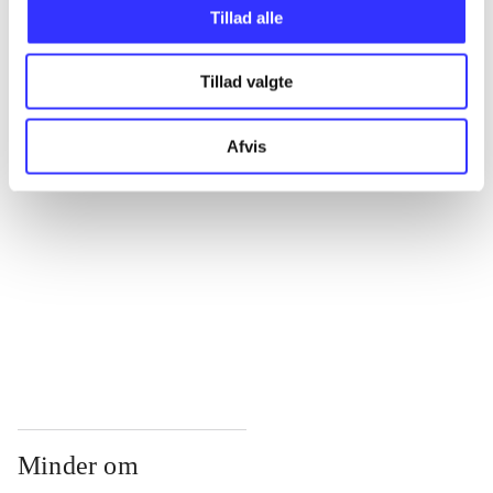
...
Tillad alle
Tillad valgte
...
Afvis
...
...
...
Minder om