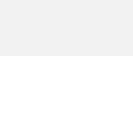
...
...