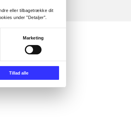
dre eller tilbagetrække dit
okies under ”Detaljer”.
Marketing
Tillad alle