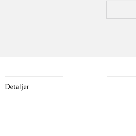
Detaljer
...
...
...
...