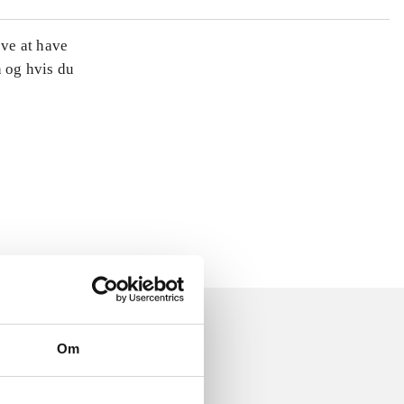
øve at have
n og hvis du
Om