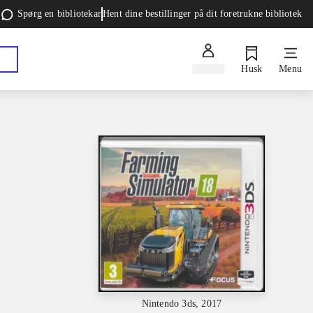
Spørg en bibliotekar
Hent dine bestillinger på dit foretrukne bibliotek
Log ind
Husk
Menu
Nintendo 3ds, 2017