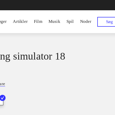
øger
Artikler
Film
Musik
Spil
Noder
Søg
ng simulator 18
are