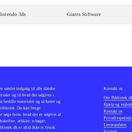
intendo 3ds
Giants Software
en samlet indgang til alle danske
Kontakt os
erialer og til hvad der udgives i
Om Bibliotek.d
 bestille materialer og så hente og
Hjælp og vejled
 bibliotek. Du kan bruge
Kontakt os
 at søge frem, hvad der er udgivet af
Privatlivspolitik
sskrifter, artikler, e-bøger,
Leverandører
bliotek.dk er altså ikke et fysisk
English