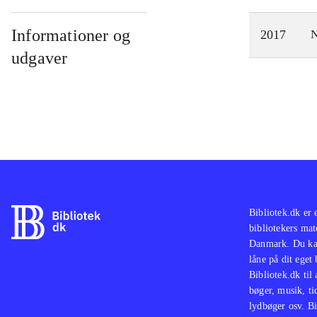
Informationer og
2017
N
udgaver
Bibliotek.dk er 
bibliotekers mat
Danmark. Du kan
låne på dit eget
Bibliotek.dk til
bøger, musik, tid
lydbøger osv. Bi