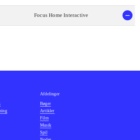
Focus Home Interactive
Afdelinger
k
Bøger
ning
Artikler
Film
Musik
Spil
Noder