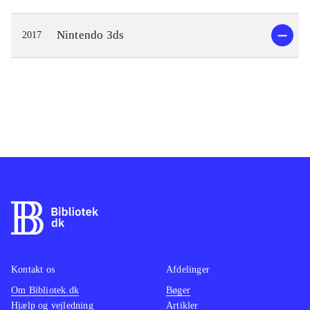
Nintendo 3ds
2017
Kontakt os
Afdelinger
Om Bibliotek.dk
Bøger
Hjælp og vejledning
Artikler