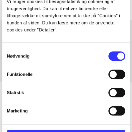
Vi bruger cookies til besøgsstatistik og optimering af
brugervenlighed. Du kan til enhver tid ændre eller
tilbagetrække dit samtykke ved at klikke på ”Cookies” i
bunden af siden. Du kan læse mere om de anvendte
cookies under ”Detaljer”.
Artikler med samme emner
Samtykkevalg
Fra
Nødvendig
Funktionelle
Statistik
Artikler
Marketing
Alle registrerede artikler fordelt på udgivelser