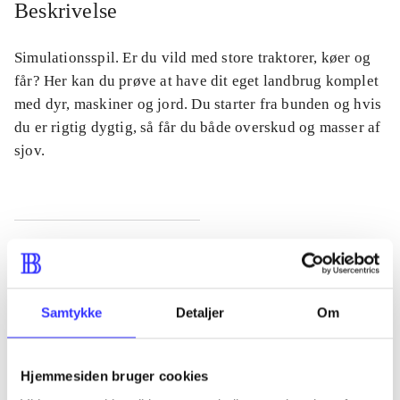
Beskrivelse
Simulationsspil. Er du vild med store traktorer, køer og
får? Her kan du prøve at have dit eget landbrug komplet
med dyr, maskiner og jord. Du starter fra bunden og hvis
du er rigtig dygtig, så får du både overskud og masser af
sjov.
Tidsskrift
Artiklen er en del af
Samtykke
Detaljer
Om
lorem ipsum dolor sit amet ...
Tidsskrift
Hjemmesiden bruger cookies
Artiklerne i
handler ofte om