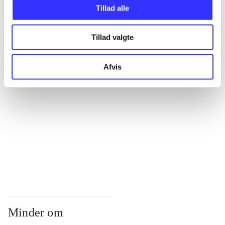
...
Tillad alle
Tillad valgte
...
Afvis
...
...
...
Minder om