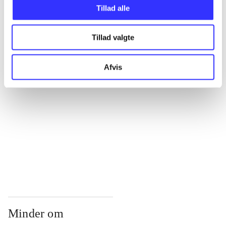
...
Tillad alle
Tillad valgte
...
Afvis
...
...
...
Minder om