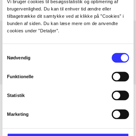
Vi bruger cookies til besøgsstatistik og optimering af
brugervenlighed. Du kan til enhver tid ændre eller
tilbagetrække dit samtykke ved at klikke på ”Cookies” i
bunden af siden. Du kan læse mere om de anvendte
cookies under ”Detaljer”.
Artikler med samme emner
Samtykkevalg
Fra
Nødvendig
Funktionelle
Statistik
Artikler
Marketing
Alle registrerede artikler fordelt på udgivelser