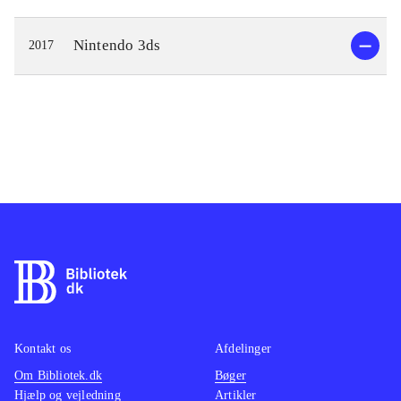
Nintendo 3ds
2017
Kontakt os
Afdelinger
Om Bibliotek.dk
Bøger
Hjælp og vejledning
Artikler