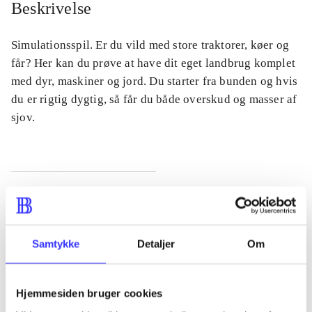
Beskrivelse
Simulationsspil. Er du vild med store traktorer, køer og
får? Her kan du prøve at have dit eget landbrug komplet
med dyr, maskiner og jord. Du starter fra bunden og hvis
du er rigtig dygtig, så får du både overskud og masser af
sjov.
Tidsskrift
Artiklen er en del af
Samtykke
Detaljer
Om
lorem ipsum dolor sit amet ...
Tidsskrift
Hjemmesiden bruger cookies
Artiklerne i
handler ofte om