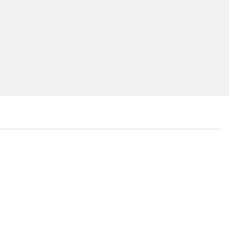
...
...