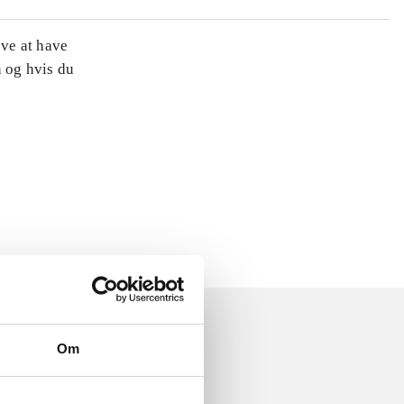
øve at have
n og hvis du
Om