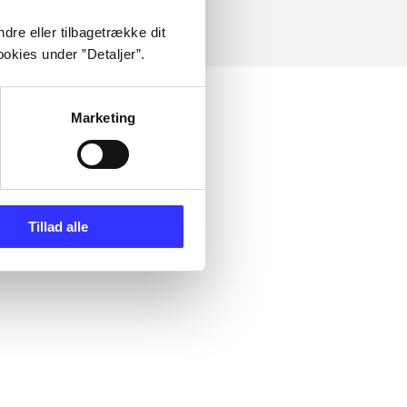
dre eller tilbagetrække dit
okies under ”Detaljer”.
Marketing
Tillad alle