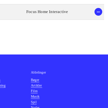
Focus Home Interactive
Afdelinger
k
Bøger
ning
Artikler
Film
Musik
Spil
Noder