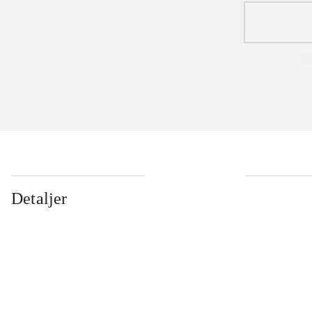
Detaljer
...
...
...
...