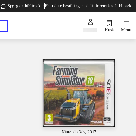
Spørg en bibliotekar
Hent dine bestillinger på dit foretrukne bibliotek
Log ind
Husk
Menu
Nintendo 3ds, 2017