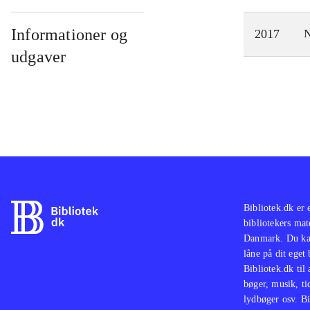
Informationer og
2017
N
udgaver
Bibliotek.dk er 
bibliotekers mat
Danmark. Du kan
låne på dit eget
Bibliotek.dk til
bøger, musik, tid
lydbøger osv. Bi