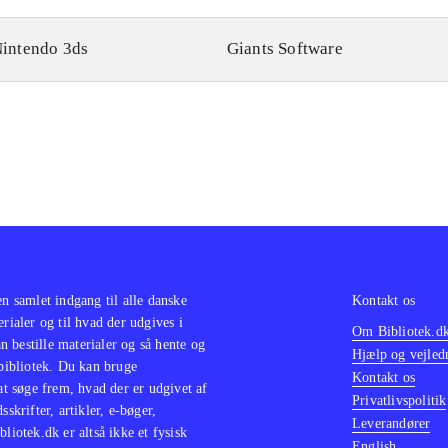
intendo 3ds
Giants Software
en samlet indgang til alle danske
Kontakt os
erialer og til hvad der udgives i
Om Bibliotek.d
 bestille materialer og så hente og
Hjælp og vejled
 bibliotek. Du kan bruge
Kontakt os
 at søge frem, hvad der er udgivet af
Privatlivspolitik
sskrifter, artikler, e-bøger,
Leverandører
bliotek.dk er altså ikke et fysisk
English