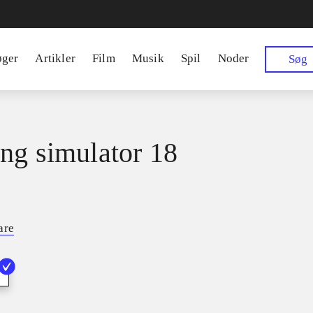
øger
Artikler
Film
Musik
Spil
Noder
Søg
ng simulator 18
are