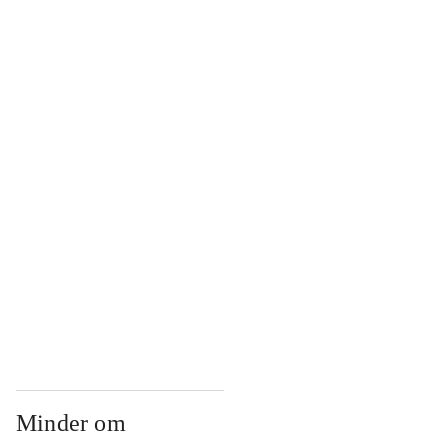
...
...
...
...
...
Minder om