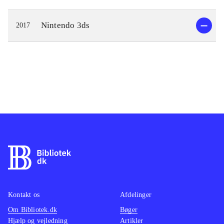
Nintendo 3ds
2017
Kontakt os
Afdelinger
Om Bibliotek.dk
Bøger
Hjælp og vejledning
Artikler