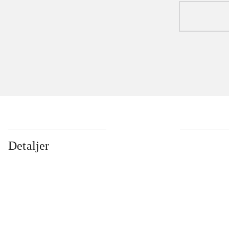
Detaljer
...
...
...
...