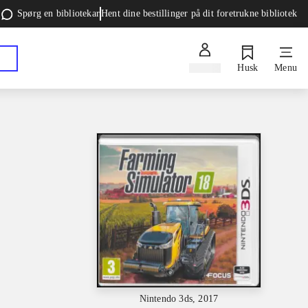
Spørg en bibliotekar
Hent dine bestillinger på dit foretrukne bibliotek
Log ind
Husk
Menu
Nintendo 3ds, 2017