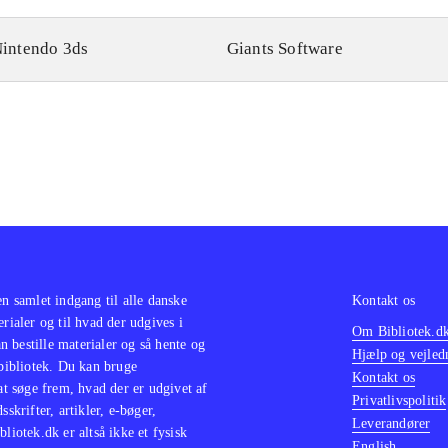
intendo 3ds
Giants Software
en samlet indgang til alle danske
Kontakt os
erialer og til hvad der udgives i
Om Bibliotek.d
 bestille materialer og så hente og
Hjælp og vejled
 bibliotek. Du kan bruge
Kontakt os
 at søge frem, hvad der er udgivet af
Privatlivspolitik
sskrifter, artikler, e-bøger,
Leverandører
bliotek.dk er altså ikke et fysisk
English