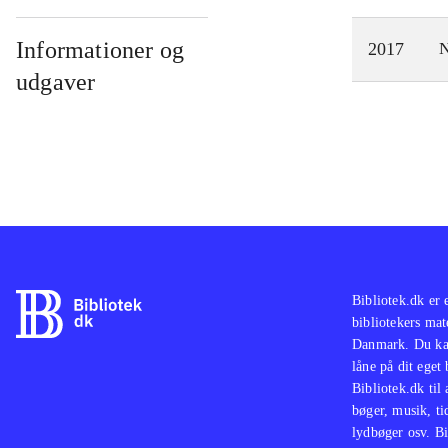
Informationer og
2017
N
udgaver
Bibliotek.dk er 
bibliotekers mat
Danmark. Du kan
låne på dit eget
Bibliotek.dk til
bøger, musik, tid
lydbøger osv. Bi