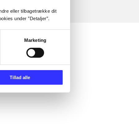
dre eller tilbagetrække dit
okies under ”Detaljer”.
Marketing
Tillad alle