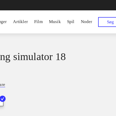
øger
Artikler
Film
Musik
Spil
Noder
Søg
ng simulator 18
are