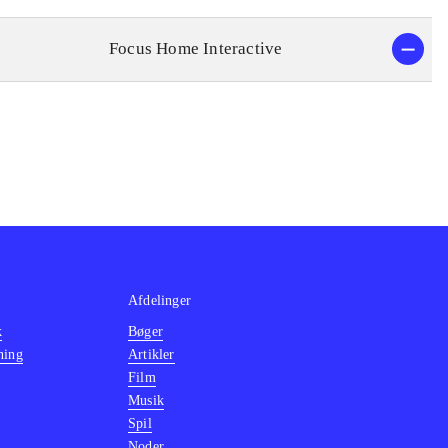
Focus Home Interactive
Afdelinger
k
Bøger
ning
Artikler
Film
Musik
Spil
Noder