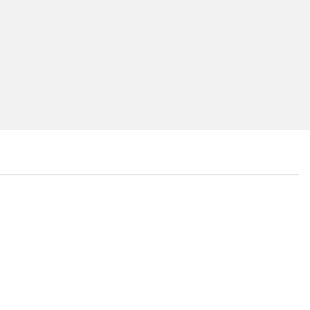
...
...