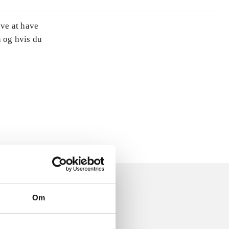
øve at have
n og hvis du
Om