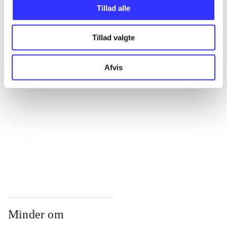
...
Tillad alle
Tillad valgte
...
Afvis
...
...
...
Minder om