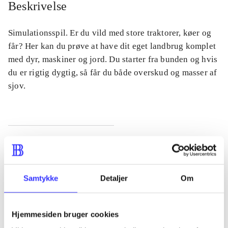
Beskrivelse
Simulationsspil. Er du vild med store traktorer, køer og
får? Her kan du prøve at have dit eget landbrug komplet
med dyr, maskiner og jord. Du starter fra bunden og hvis
du er rigtig dygtig, så får du både overskud og masser af
sjov.
Tidsskrift
Artiklen er en del af
Samtykke
Detaljer
Om
lorem ipsum dolor sit amet ...
Tidsskrift
Hjemmesiden bruger cookies
Artiklerne i
handler ofte om