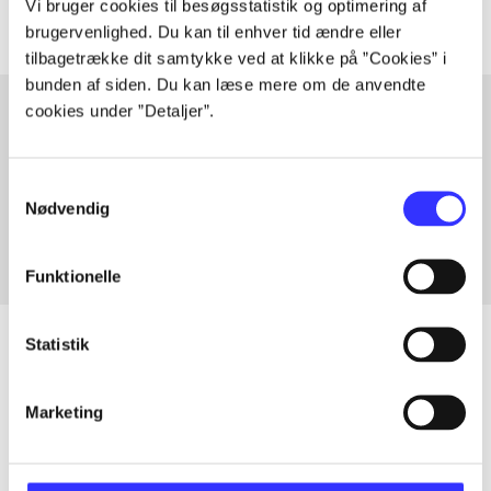
Vi bruger cookies til besøgsstatistik og optimering af
brugervenlighed. Du kan til enhver tid ændre eller
tilbagetrække dit samtykke ved at klikke på ”Cookies” i
bunden af siden. Du kan læse mere om de anvendte
cookies under ”Detaljer”.
Artikler med samme emner
Samtykkevalg
Fra
Nødvendig
Funktionelle
Statistik
Artikler
Marketing
Alle registrerede artikler fordelt på udgivelser