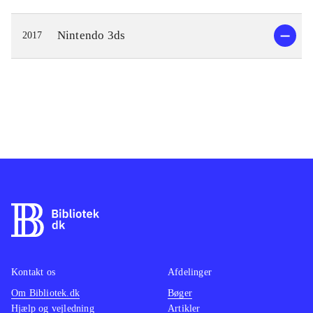
Nintendo 3ds
2017
Kontakt os
Afdelinger
Om Bibliotek.dk
Bøger
Hjælp og vejledning
Artikler