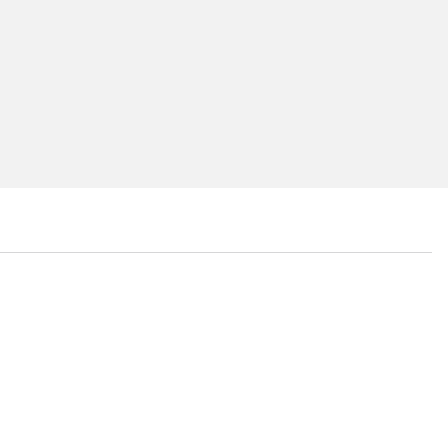
...
...