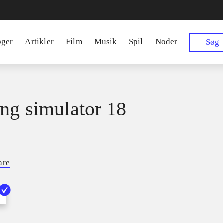
øger
Artikler
Film
Musik
Spil
Noder
Søg
ng simulator 18
are