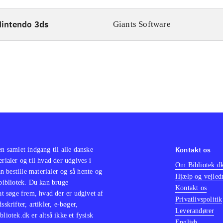
intendo 3ds
Giants Software
Kontakt os
en samlet indgang til alle danske
erialer og til hvad der udgives i
Om Bibliotek.d
 bestille materialer og så hente og
Hjælp og vejled
 bibliotek. Du kan bruge
Kontakt os
 at søge frem, hvad der er udgivet af
Privatlivspolitik
sskrifter, artikler, e-bøger,
Leverandører
bliotek.dk er altså ikke et fysisk
English