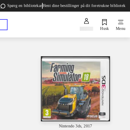
Spørg en bibliotekar
Hent dine bestillinger på dit foretrukne bibliotek
Log ind
Husk
Menu
Nintendo 3ds, 2017