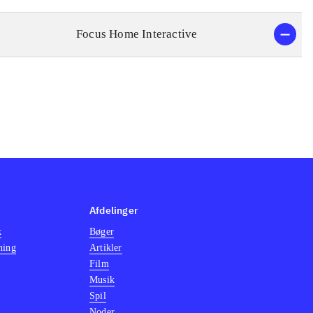
Focus Home Interactive
Afdelinger
k
Bøger
ning
Artikler
Film
Musik
Spil
Noder