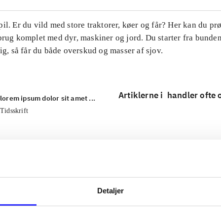
il. Er du vild med store traktorer, køer og får? Her kan du pr
brug komplet med dyr, maskiner og jord. Du starter fra bunde
tig, så får du både overskud og masser af sjov.
Artiklerne i
handler ofte
lorem ipsum dolor sit amet ...
Tidsskrift
Detaljer