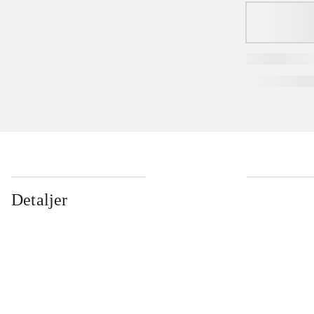
Detaljer
...
...
...
...