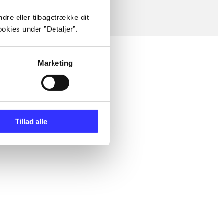
dre eller tilbagetrække dit
okies under ”Detaljer”.
Marketing
Tillad alle