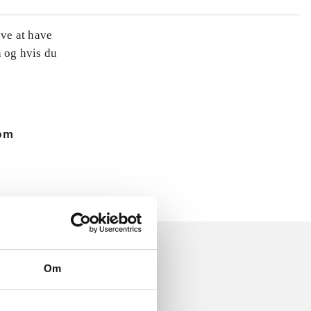
øve at have
n og hvis du
 om
Om