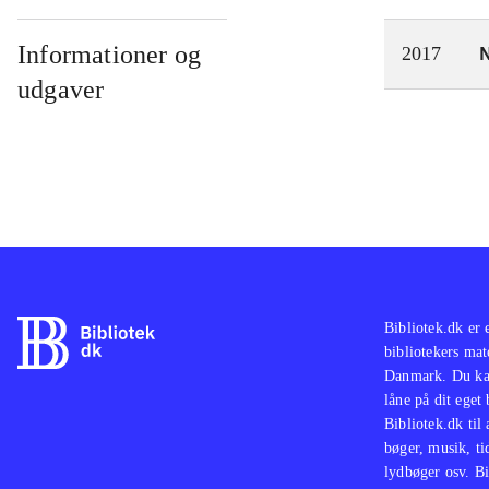
Informationer og
N
2017
udgaver
Bibliotek.dk er 
bibliotekers mat
Danmark. Du kan
låne på dit eget
Bibliotek.dk til
bøger, musik, tid
lydbøger osv. Bi