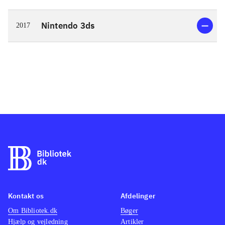
Nintendo 3ds
2017
Kontakt os
Afdelinger
Om Bibliotek.dk
Bøger
Hjælp og vejledning
Artikler