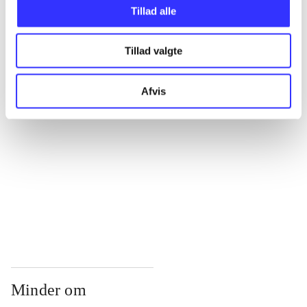
...
Tillad alle
Tillad valgte
...
Afvis
...
...
...
Minder om