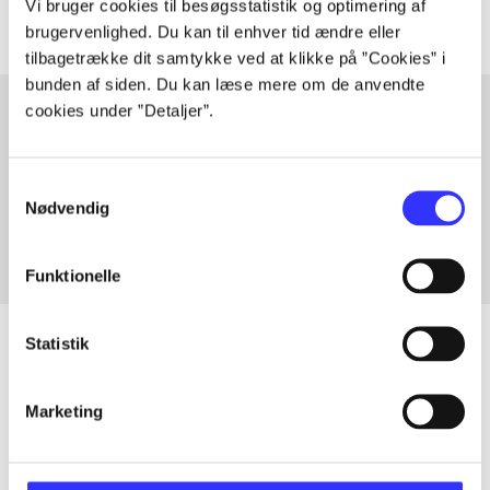
Vi bruger cookies til besøgsstatistik og optimering af
brugervenlighed. Du kan til enhver tid ændre eller
tilbagetrække dit samtykke ved at klikke på ”Cookies” i
bunden af siden. Du kan læse mere om de anvendte
cookies under ”Detaljer”.
Artikler med samme emner
Samtykkevalg
Fra
Nødvendig
Funktionelle
Statistik
Artikler
Marketing
Alle registrerede artikler fordelt på udgivelser