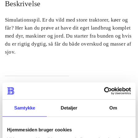
Beskrivelse
Simulationsspil. Er du vild med store traktorer, køer og
får? Her kan du prøve at have dit eget landbrug komplet
med dyr, maskiner og jord. Du starter fra bunden og hvis
du er rigtig dygtig, så får du både overskud og masser af
sjov.
Tidsskrift
Artiklen er en del af
Samtykke
Detaljer
Om
lorem ipsum dolor sit amet ...
Tidsskrift
Artiklerne i
handler ofte om
Hjemmesiden bruger cookies