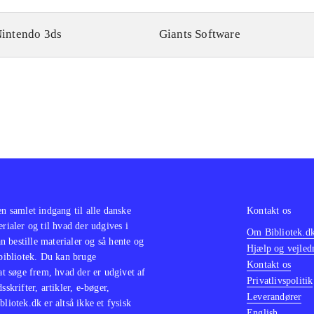
intendo 3ds
Giants Software
en samlet indgang til alle danske
Kontakt os
erialer og til hvad der udgives i
Om Bibliotek.d
 bestille materialer og så hente og
Hjælp og vejled
 bibliotek. Du kan bruge
Kontakt os
 at søge frem, hvad der er udgivet af
Privatlivspolitik
sskrifter, artikler, e-bøger,
Leverandører
bliotek.dk er altså ikke et fysisk
English