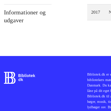
Informationer og
2017
N
udgaver
Bibliotek.dk er 
bibliotekers mat
Danmark. Du kan
låne på dit eget
Bibliotek.dk til
bøger, musik, tid
lydbøger osv. Bi