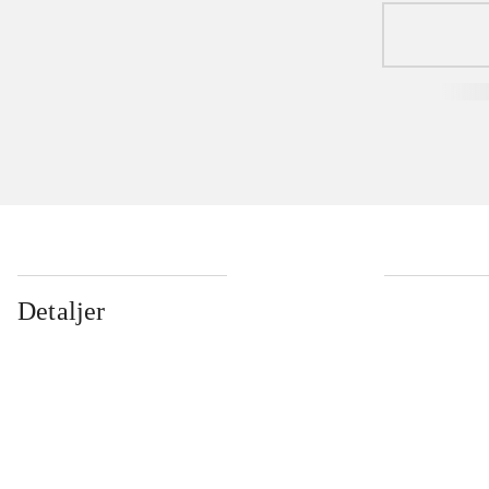
Detaljer
...
...
...
...