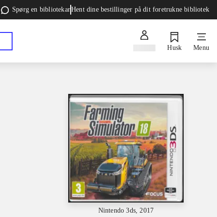
Spørg en bibliotekar
Hent dine bestillinger på dit foretrukne bibliotek
Log ind
Husk
Menu
Nintendo 3ds, 2017