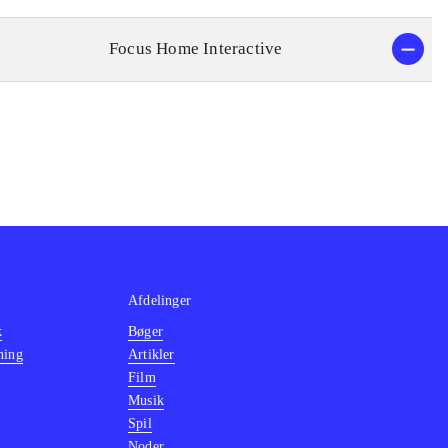
Focus Home Interactive
Afdelinger
k
Bøger
ning
Artikler
Film
Musik
Spil
Noder