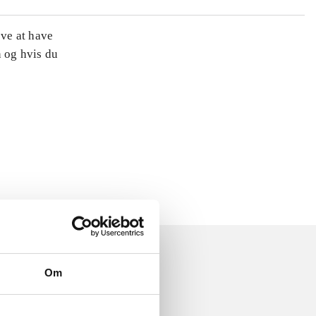
øve at have
n og hvis du
Om