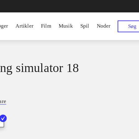
øger
Artikler
Film
Musik
Spil
Noder
Søg
ng simulator 18
are