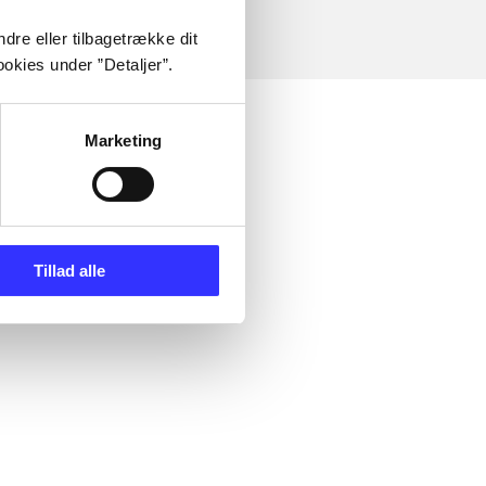
dre eller tilbagetrække dit
okies under ”Detaljer”.
Marketing
Tillad alle