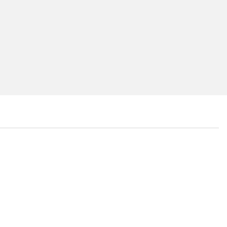
...
...