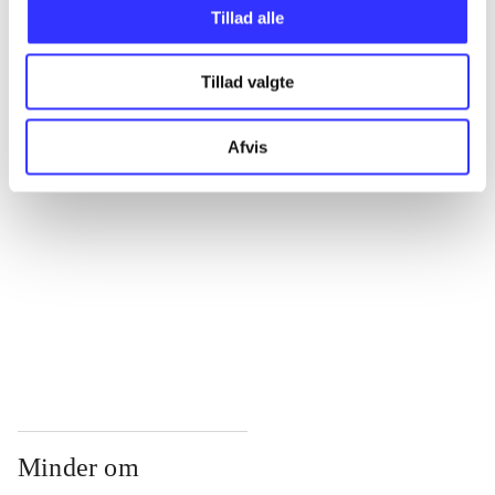
...
Tillad alle
Tillad valgte
...
Afvis
...
...
...
Minder om