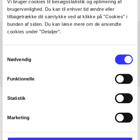
Vi bruger cookies til besøgsstatistik og optimering af
brugervenlighed. Du kan til enhver tid ændre eller
tilbagetrække dit samtykke ved at klikke på ”Cookies” i
bunden af siden. Du kan læse mere om de anvendte
cookies under ”Detaljer”.
Artikler med samme emner
Samtykkevalg
Fra
Nødvendig
Funktionelle
Statistik
Artikler
Marketing
Alle registrerede artikler fordelt på udgivelser