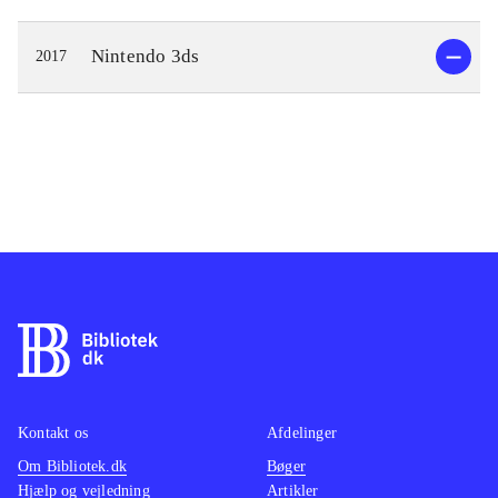
Nintendo 3ds
2017
Kontakt os
Afdelinger
Om Bibliotek.dk
Bøger
Hjælp og vejledning
Artikler