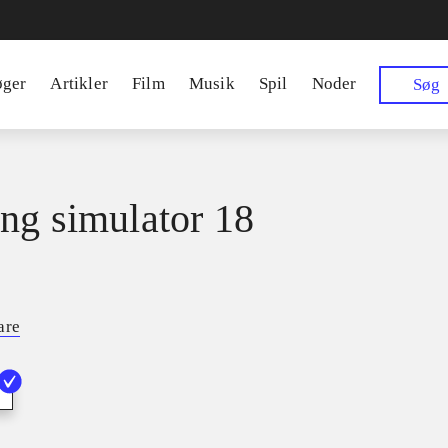
øger
Artikler
Film
Musik
Spil
Noder
Søg
ng simulator 18
are