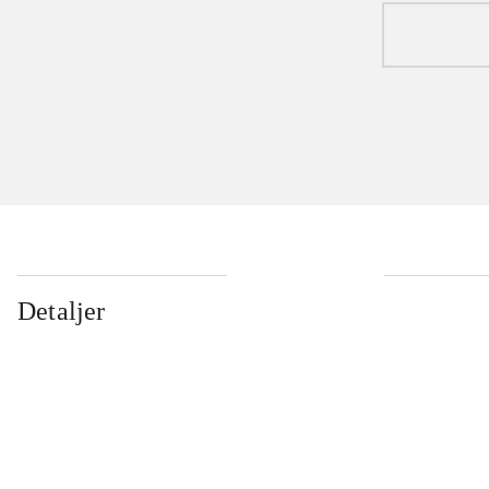
Detaljer
...
...
...
...