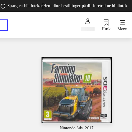
Spørg en bibliotekar
Hent dine bestillinger på dit foretrukne bibliotek
Log ind
Husk
Menu
Nintendo 3ds, 2017