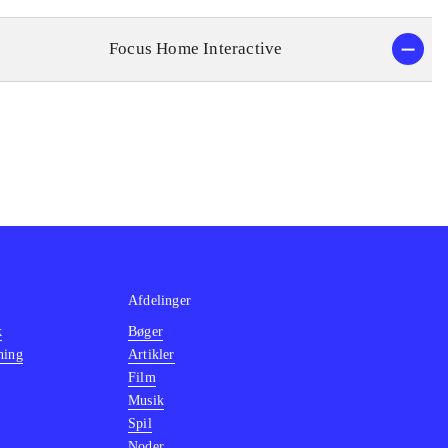
Focus Home Interactive
Afdelinger
k
Bøger
ning
Artikler
Film
Musik
Spil
Noder