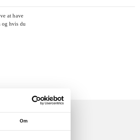
øve at have
n og hvis du
Om