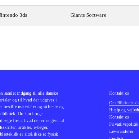
intendo 3ds
Giants Software
en samlet indgang til alle danske
Kontakt os
erialer og til hvad der udgives i
Om Bibliotek.d
 bestille materialer og så hente og
Hjælp og vejled
 bibliotek. Du kan bruge
Kontakt os
 at søge frem, hvad der er udgivet af
Privatlivspolitik
sskrifter, artikler, e-bøger,
Leverandører
bliotek.dk er altså ikke et fysisk
English