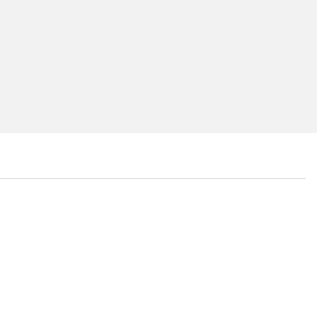
...
...