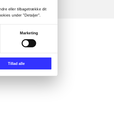
dre eller tilbagetrække dit
okies under ”Detaljer”.
Marketing
Tillad alle