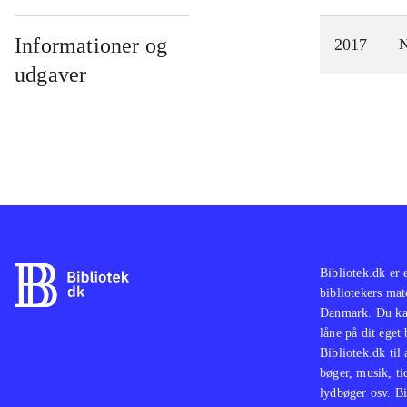
Informationer og
2017
N
udgaver
Bibliotek.dk er 
bibliotekers mat
Danmark. Du kan
låne på dit eget
Bibliotek.dk til
bøger, musik, tid
lydbøger osv. Bi