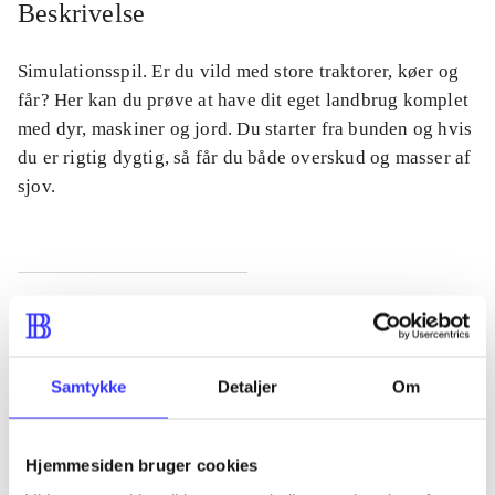
Beskrivelse
Simulationsspil. Er du vild med store traktorer, køer og
får? Her kan du prøve at have dit eget landbrug komplet
med dyr, maskiner og jord. Du starter fra bunden og hvis
du er rigtig dygtig, så får du både overskud og masser af
sjov.
Tidsskrift
Artiklen er en del af
Samtykke
Detaljer
Om
lorem ipsum dolor sit amet ...
Tidsskrift
Artiklerne i
handler ofte om
Hjemmesiden bruger cookies