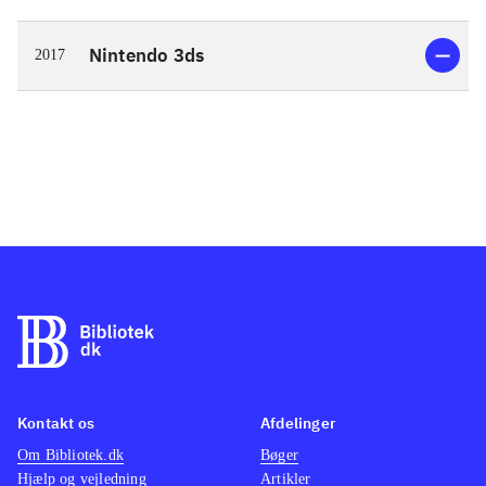
Nintendo 3ds
2017
Kontakt os
Afdelinger
Om Bibliotek.dk
Bøger
Hjælp og vejledning
Artikler