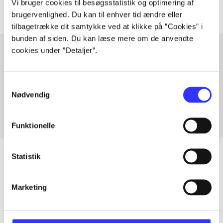
Vi bruger cookies til besøgsstatistik og optimering af
brugervenlighed. Du kan til enhver tid ændre eller
tilbagetrække dit samtykke ved at klikke på ”Cookies” i
bunden af siden. Du kan læse mere om de anvendte
cookies under ”Detaljer”.
Artikler med samme emner
Samtykkevalg
Fra
Nødvendig
Funktionelle
Statistik
Artikler
Marketing
Alle registrerede artikler fordelt på udgivelser