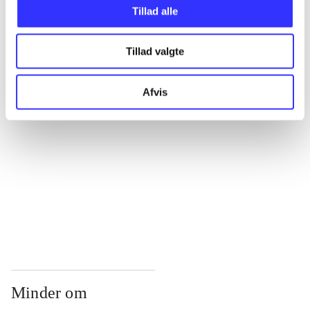
...
Tillad alle
Tillad valgte
...
Afvis
...
...
...
Minder om