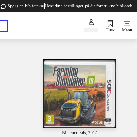
Spørg en bibliotekar
Hent dine bestillinger på dit foretrukne bibliotek
Log ind
Husk
Menu
Nintendo 3ds, 2017