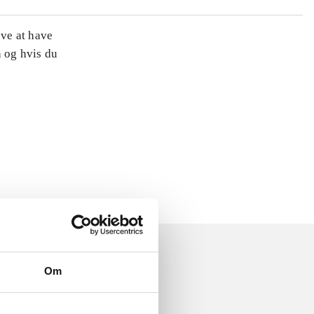
øve at have
n og hvis du
Om