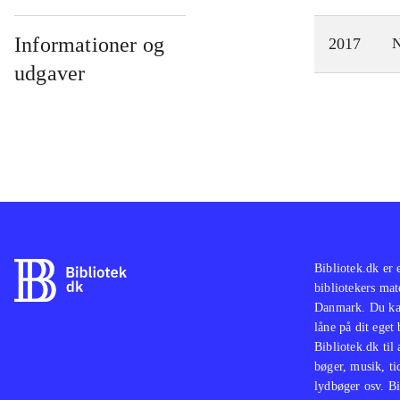
Informationer og
2017
N
udgaver
Bibliotek.dk er 
bibliotekers mat
Danmark. Du kan
låne på dit eget
Bibliotek.dk til
bøger, musik, tid
lydbøger osv. Bi