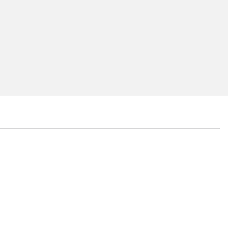
...
...