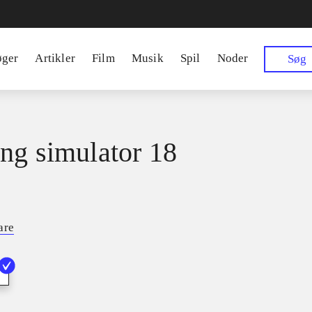
øger
Artikler
Film
Musik
Spil
Noder
Søg
ng simulator 18
are