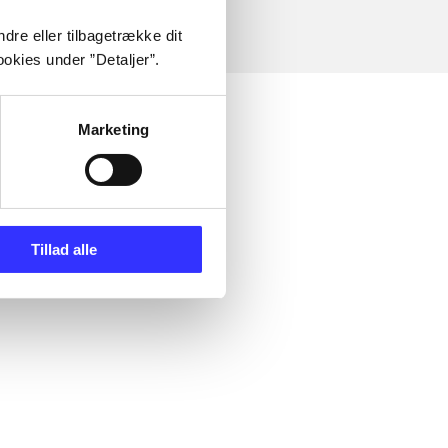
dre eller tilbagetrække dit
okies under ”Detaljer”.
Marketing
Tillad alle