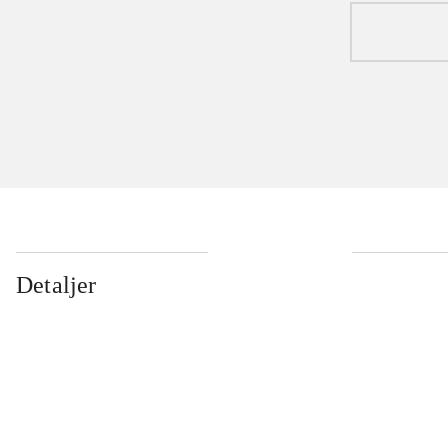
Detaljer
...
...
...
...