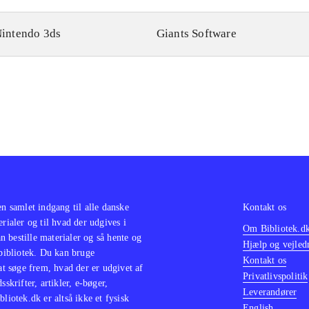
intendo 3ds
Giants Software
en samlet indgang til alle danske
Kontakt os
erialer og til hvad der udgives i
Om Bibliotek.d
 bestille materialer og så hente og
Hjælp og vejled
 bibliotek. Du kan bruge
Kontakt os
 at søge frem, hvad der er udgivet af
Privatlivspolitik
sskrifter, artikler, e-bøger,
Leverandører
bliotek.dk er altså ikke et fysisk
English