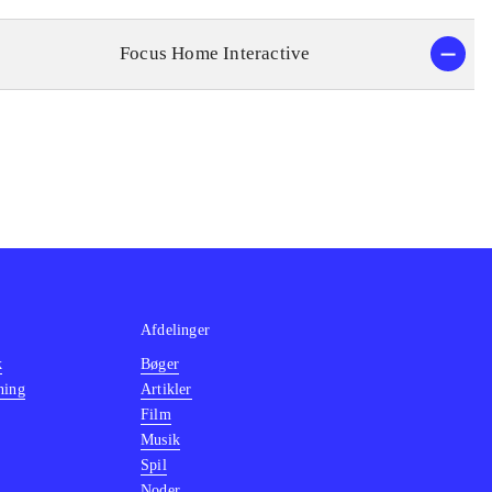
Focus Home Interactive
Afdelinger
k
Bøger
ning
Artikler
Film
Musik
Spil
Noder