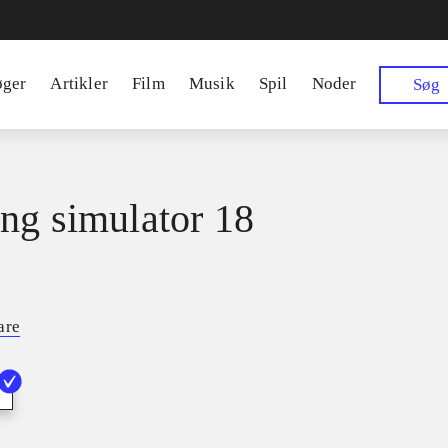
øger
Artikler
Film
Musik
Spil
Noder
Søg
ng simulator 18
are