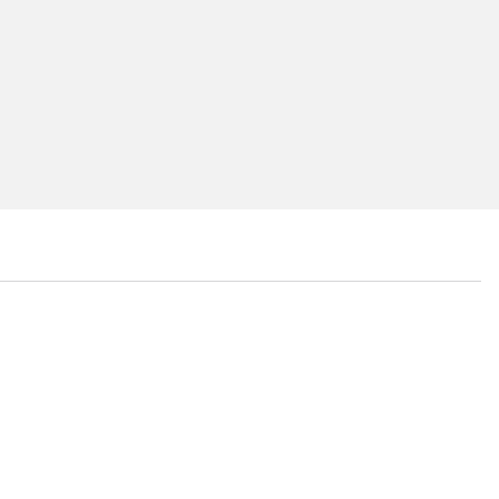
...
...