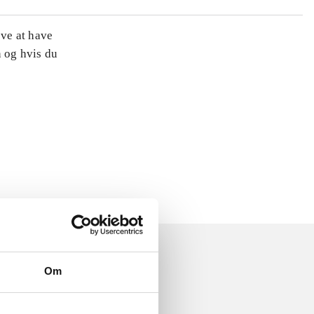
øve at have
n og hvis du
Om