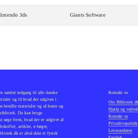
intendo 3ds
Giants Software
en samlet indgang til alle danske
Kontakt os
erialer og til hvad der udgives i
Om Bibliotek.d
 bestille materialer og så hente og
Hjælp og vejled
 bibliotek. Du kan bruge
Kontakt os
 at søge frem, hvad der er udgivet af
Privatlivspolitik
sskrifter, artikler, e-bøger,
Leverandører
bliotek.dk er altså ikke et fysisk
English