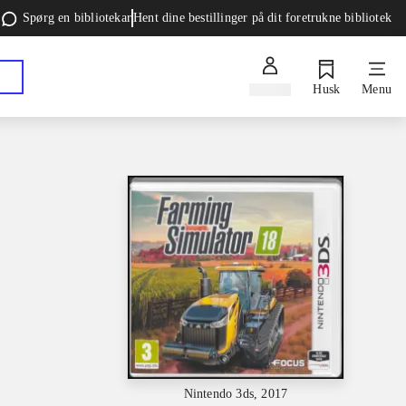
Spørg en bibliotekar
Hent dine bestillinger på dit foretrukne bibliotek
Log ind
Husk
Menu
Nintendo 3ds, 2017