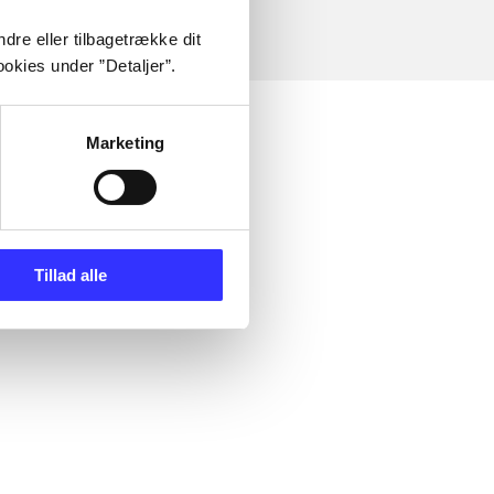
dre eller tilbagetrække dit
okies under ”Detaljer”.
Marketing
Tillad alle