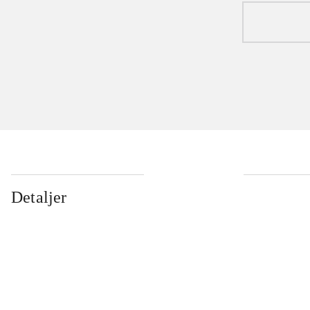
Detaljer
...
...
...
...