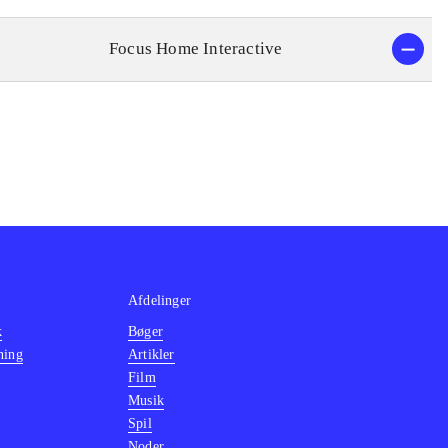
Focus Home Interactive
Afdelinger
k
Bøger
ning
Artikler
Film
Musik
Spil
Noder