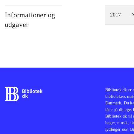
Informationer og
2017
N
udgaver
Bibliotek.dk er 
bibliotekers mat
Danmark. Du kan
låne på dit eget
Bibliotek.dk til
bøger, musik, tid
lydbøger osv. Bi