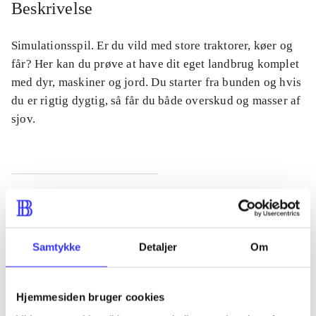
Beskrivelse
Simulationsspil. Er du vild med store traktorer, køer og
får? Her kan du prøve at have dit eget landbrug komplet
med dyr, maskiner og jord. Du starter fra bunden og hvis
du er rigtig dygtig, så får du både overskud og masser af
sjov.
Tidsskrift
Artiklen er en del af
Samtykke
Detaljer
Om
lorem ipsum dolor sit amet ...
Tidsskrift
Hjemmesiden bruger cookies
Artiklerne i
handler ofte om