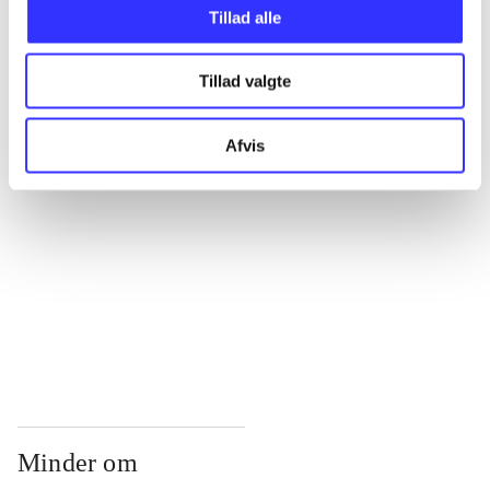
...
Tillad alle
Tillad valgte
...
Afvis
...
...
...
Minder om