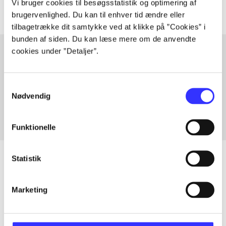
Vi bruger cookies til besøgsstatistik og optimering af
brugervenlighed. Du kan til enhver tid ændre eller
tilbagetrække dit samtykke ved at klikke på ”Cookies” i
bunden af siden. Du kan læse mere om de anvendte
cookies under ”Detaljer”.
Artikler med samme emner
Samtykkevalg
Fra
Nødvendig
Funktionelle
Statistik
Artikler
Marketing
Alle registrerede artikler fordelt på udgivelser