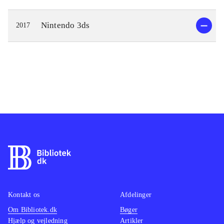
Nintendo 3ds
2017
Kontakt os
Afdelinger
Om Bibliotek.dk
Bøger
Hjælp og vejledning
Artikler